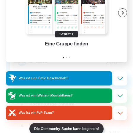
Mog Chonk
Schritt 1
Rekrutierung für neue Mitglieder
Eine Gruppe finden
Auf 
Alpha [Light]
200
Gesucht
Chill & Fun
Was ist eine Freie Gesellschaft?
Neulinge willkommen
Was ist ein (Welten-)Kontaktkreis?
Hochstufige Inhalte
Was ist ein PvP-Team?
Zwanglos
Berufstätige willkommen
Die Community-Suche kann beginnen!
EN / FR