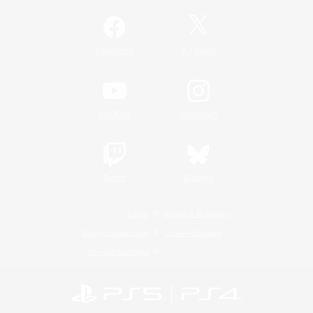
/
Facebook
X
News
YouTube
Instagram
Twitch
Bluesky
Lizenz
Regeln & Richtlinien
Datenschutzrichtlinie
Cookie-Richtlinien
Abo jetzt kündigen