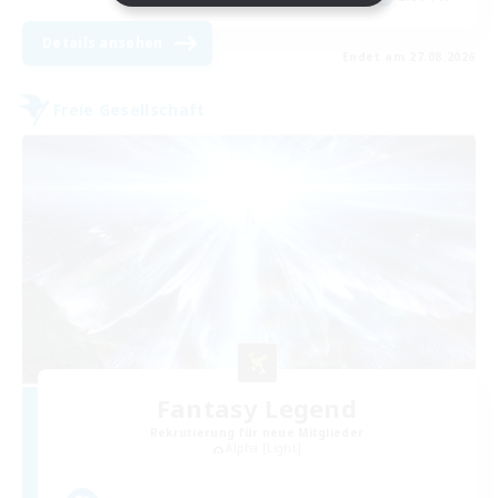
Details ansehen
Endet am 27.08.2026
Freie Gesellschaft
Fantasy Legend
Rekrutierung für neue Mitglieder
Alpha [Light]