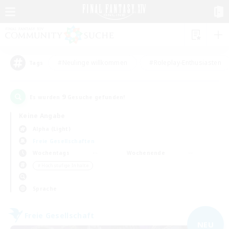
#Neulinge willkommen
#Roleplay-Enthusiasten
Tags
9
Es wurden
Gesuche gefunden!
Keine Angabe
Alpha (Light)
Freie Gesellschaften
Wochentags
Wochenende
＃Hochstufige Inhalte
Sprache
Freie Gesellschaft
NEU