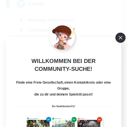
Friendly
Neulinge willkommen
Schatzkarten
Hochstufige Inhalte
Aktive Gruppe
EN
WILLKOMMEN BEI DER
Details ansehen
COMMUNITY-SUCHE!
Endet am 30.08.2026
Finde eine Freie Gesellschaft, einen Kontaktkreis oder eine
Freie Gesellschaft
Gruppe,
die zu dir und deinem Spielstil passt!
So funktioniert's!