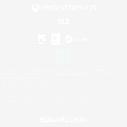
©2026 Sony Interactive Entertainment LLC."PlayStation Family Mark", "PlayStation", "PS5
logo", "PS5", "PS4 logo" and "PS4" are registered trademarks or trademarks of Sony
Interactive Entertainment Inc.
Microsoft, the XBOX Sphere mark, the Series X|S logo and XBOX Series X|S are trademarks
of the Microsoft group of companies.
Nintendo Switch is a trademark of Nintendo.
Mac is a trademark of Apple Inc.
©2026 Valve Corporation. Steam and the Steam logo are trademarks and/or registered
trademarks of Valve Corporation in the U.S. and/or other countries.