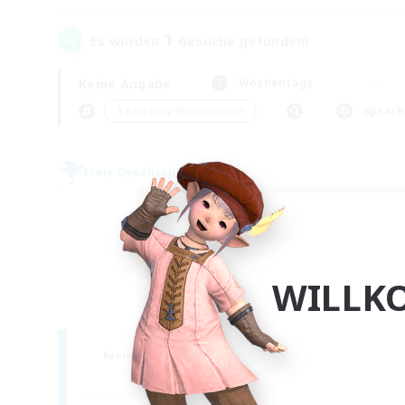
1
Es wurden
Gesuche gefunden!
Keine Angabe
Wochentags
＃Roleplay-Enthusiasten
Sprach
Freie Gesellschaft
WILLK
II Luxaris II
Rekrutierung für neue Mitglieder
Alpha [Light]