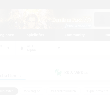
beginnen
Spielinfos
Community
Ra
UM
WELT
Alpha
KK & WKK
(4)
schaften
(1)
husiasten
#Zwanglos
#Elternfreundlich
#Spielerevents
#Unterkunft-Enthusiasten
#Glamour-Enthusiasten
#Schatzkart
dcore
#Hochstufige Inhalte
#Hobbys/Interessen
#Lore-