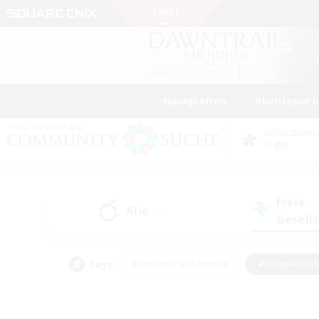
Neuigkeiten
Abenteuer 
DATENZENTR
Light
Freie
Alle
(5)
Gesell
Tags
#Neulinge willkommen
#Roleplay-Ent
#Mehrsprachig
#Studentenfreundlich
#Screenshot-Enthusiasten
#Har