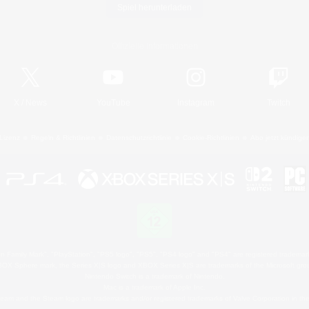
Spiel herunterladen
Offizielle Informationen
X
/
News
YouTube
Instagram
Twitch
Lizenz
Regeln & Richtlinien
Datenschutzrichtlinie
Cookie-Richtlinien
Abo jetzt kündige
 Family Mark", "PlayStation", "PS5 logo", "PS5", "PS4 logo" and "PS4" are registered trademark
XBOX Sphere mark, the Series X|S logo and XBOX Series X|S are trademarks of the Microsoft gro
Nintendo Switch is a trademark of Nintendo.
Mac is a trademark of Apple Inc.
eam and the Steam logo are trademarks and/or registered trademarks of Valve Corporation in the 