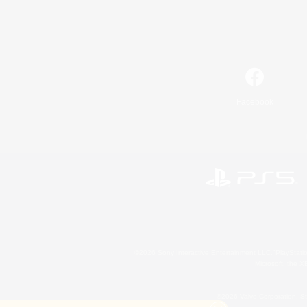
Facebook
©2026 Sony Interactive Entertainment LLC."PlayStation
Microsoft, the 
©2026 Valve Corporation. St