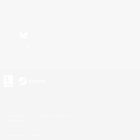
Bluesky
n
s or trademarks of Sony Interactive Entertainment Inc.
up of companies.
U.S. and/or other countries.