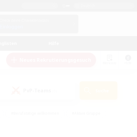
Deutsch
Check deine Charakterdetails
Einloggen
nglisten
Hilfe
Neues Rekrutierungsgesuch
Merkliste
Hilfe
PvP-Teams
Suche
(0)
#Berufstätige willkommen
#Aktive Gruppe
en
#Handwerker/Sammler
#Hohe Jagd
Enthusiasten
#PvP-Enthusiasten