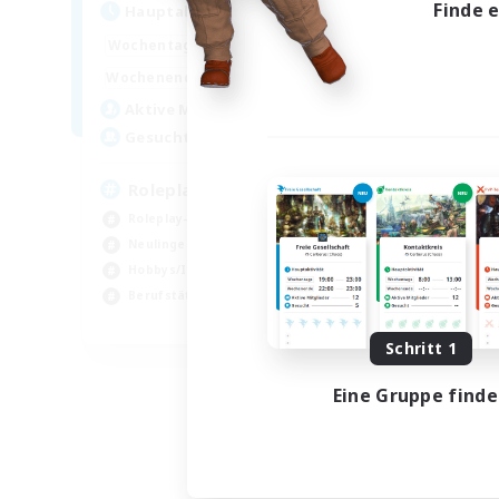
Finde 
Hauptaktivität
0:00
23:00
Wochentags
0:00
23:00
Wochenende
4
Aktive Mitglieder
--
Gesucht
Roleplay, Abenteurer
Roleplay-Enthusiasten
Neulinge willkommen
Hobbys/Interessen
Berufstätige willkommen
DE
Schritt 1
Endet am 22.08.2026
Eine Gruppe find