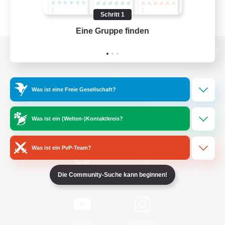
Schritt 1
Eine Gruppe finden
Auf 
Zur PC-Seite
Was ist eine Freie Gesellschaft?
Spiel herunterladen
Was ist ein (Welten-)Kontaktkreis?
Offizielle Informationen
Was ist ein PvP-Team?
/
Die Community-Suche kann beginnen!
Facebook
X
News
YouTube
Instagram