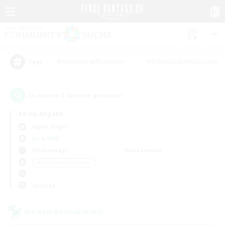
#Neulinge willkommen
#Roleplay-Enthusiasten
Tags
1
Es wurden
Gesuche gefunden!
Keine Angabe
Alpha (Light)
KK & WKK
Wochentags
Wochenende
＃Handwerker/Sammler
Sprache
Welten-Kontaktkreis