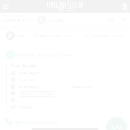
#Neulinge willkommen
#Roleplay-Enthusiasten
Tags
3
Es wurden
Gesuche gefunden!
Keine Angabe
Alpha (Light)
KK & WKK
Wochentags
Wochenende
＃Glamour-Enthusiasten
Sprache
Welten-Kontaktkreis
NEU