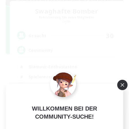
Swaghafte Bomber
Rekrutierung für neue Mitglieder
Light
30
Gesucht
Community
Glamour-Enthusiasten
Spielerevents
Hochstufige Inhalte
Schatzkarten
DE
WILLKOMMEN BEI DER
Details ansehen
COMMUNITY-SUCHE!
Endet am 05.09.2026