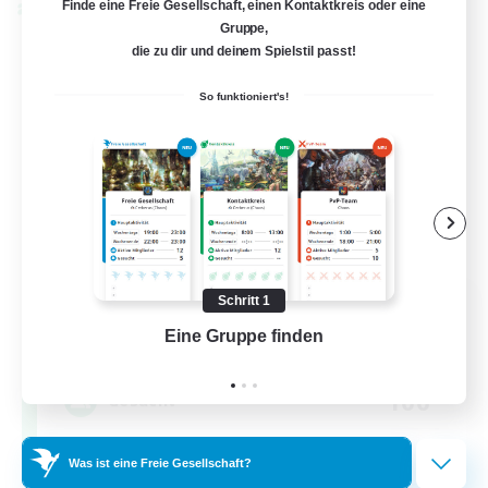
Finde eine Freie Gesellschaft, einen Kontaktkreis oder eine
Welten-Kontaktkreis
Gruppe,
die zu dir und deinem Spielstil passt!
So funktioniert's!
Eternal Hearts
Schritt 1
Rekrutierung für neue Mitglieder
Eine Gruppe finden
Auf 
Light
100
Gesucht
Fashion Contests
Was ist eine Freie Gesellschaft?