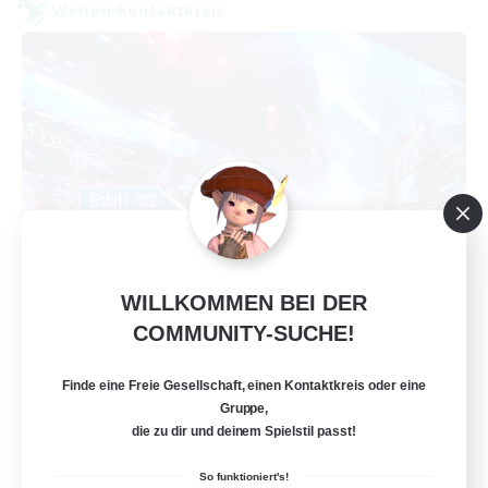
Welten-Kontaktkreis
galati general
WILLKOMMEN BEI DER
Rekrutierung für neue Mitglieder
COMMUNITY-SUCHE!
Light
Finde eine Freie Gesellschaft, einen Kontaktkreis oder eine
99
Gesucht
Gruppe,
die zu dir und deinem Spielstil passt!
cafeluta #RO
So funktioniert's!