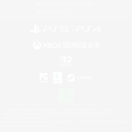
Datenschutzrichtlinie
Cookie-Richtlinien
Abo jetzt kündigen
©2026 Sony Interactive Entertainment LLC."PlayStation Family Mark", "PlayStation", "PS5
logo", "PS5", "PS4 logo" and "PS4" are registered trademarks or trademarks of Sony
Interactive Entertainment Inc.
Microsoft, the XBOX Sphere mark, the Series X|S logo and XBOX Series X|S are trademarks
of the Microsoft group of companies.
Nintendo Switch is a trademark of Nintendo.