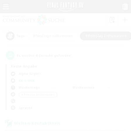
#Neulinge willkommen
#Roleplay-Enthusiasten
Tags
4
Es wurden
Gesuche gefunden!
Keine Angabe
Alpha (Light)
KK & WKK
Wochentags
Wochenende
＃Roleplay-Enthusiasten
Sprache
Welten-Kontaktkreis