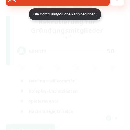
Die Community-Suche kann beginnen!
Rekrutierung für
Gründungsmitglieder
Light
50
Gesucht
Neulinge willkommen
Roleplay-Enthusiasten
Spielerevents
Hochstufige Inhalte
FR