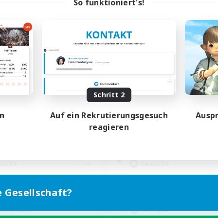
So funktioniert's!
FXIV EU Network1
Let's Party! Li
rutierung für neue Mitglieder
Rekrutierung für neue Mitg
Light
Light
Schritt 2
ptaktivität
Hauptaktivität
en
Auf ein Rekrutierungsgesuch
Auspr
0:00
23:00
0:00
entags
Wochentags
reagieren
0:00
23:00
0:00
enende
Wochenende
640
ive Mitglieder
Aktive Mitglieder
--
sucht
Gesucht
ayers events social
LetsPartyFFXIVDisc
e Gesellschaft?
linge willkommen
Neulinge willkommen
ive Gruppe
Zwanglos