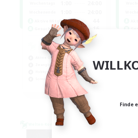
1:00
24:00
Wochentags
Woch
1:00
24:00
Wochenende
Woch
44
Aktive Mitglieder
Akt
16
Gesucht
Ge
it
Hob
Aktive Gruppe
Zwa
WILLK
Zwanglos
Akt
Hobbys/Interessen
Stu
Screenshot-Enthusiasten
EN / DE / FR
Endet am 05.09.2026
Finde 
Welten-Kontaktkreis
Welte
NEU