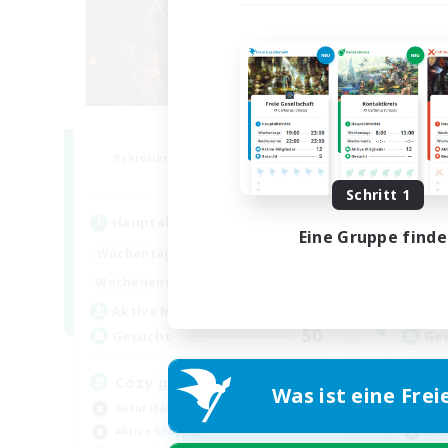
Altador
F
Rekrutierung für neue Mitglieder
Rek
Light
Schritt 1
Hauptaktivität
Hau
Eine Gruppe find
1:00
24:00
Wochentags
Woch
1:00
24:00
Wochenende
Woch
50
Aktive Mitglieder
Akt
50
Gesucht
Ge
Cozy gaming
Pl
Was ist eine Frei
Berufstätige willkommen
Neu
Aktive Gruppe
Akt