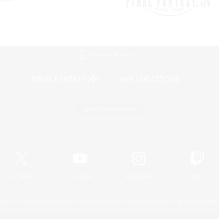
Version für Mobilgeräte
Spiel herunterladen
Offizielle Informationen
X
/
News
YouTube
Instagram
Twitch
Lizenz
Regeln & Richtlinien
Datenschutzrichtlinie
Cookie-Richtlinien
Abo jetzt kündige