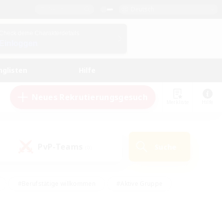
Deutsch
Check deine Charakterdetails
Einloggen
nglisten
Hilfe
Neues Rekrutierungsgesuch
Merkliste
Hilfe
PvP-Teams
Suche
(0)
#Berufstätige willkommen
#Aktive Gruppe
en
#Handwerker/Sammler
#Hohe Jagd
Enthusiasten
#PvP-Enthusiasten