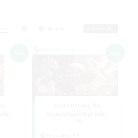
ssen
Sprache
Bearbeiten
Welten-Kontaktkreis
NEU
NEU
ür
Rekrutierung für
eder
Gründungsmitglieder
Light
Hauptaktivität