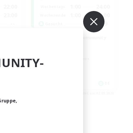
22:00
1:00
24:00
Wochentags
23:00
1:00
24:00
Wochenende
--
99
Gesucht
tream
FFXIV Discord Community
Zwanglos
Neulinge willkommen
UNITY-
Berufstätige willkommen
Hobbys/Interessen
DE
DE
m 02.09.2026
Endet am 02.09.2026
Gruppe,