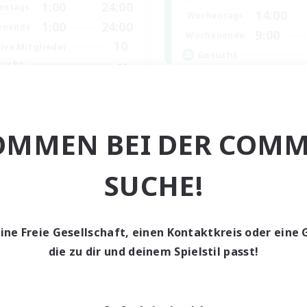
1:00
24:00
entags
14:00
Wochentags
1:00
24:00
enende
9:00
Wochenende
10
ive Mitglieder
Gesucht
--
sucht
Inklusion,Twitch, S
a
Neulinge willkommen
bys/Interessen
Zwanglos
nglos
OMMEN BEI DER COMM
Hobbys/Interessen
ive Gruppe
Berufstätige willkommen
dentenfreundlich
SUCHE!
EN
Endet am 03.09.2026
Endet a
eine Freie Gesellschaft, einen Kontaktkreis oder eine 
die zu dir und deinem Spielstil passt!
n-Kontaktkreis
Welten-Kontaktkreis