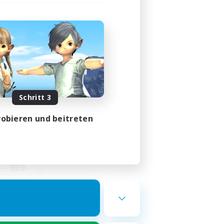
ght
lieder
Schritt 3
obieren und beitreten
23:00
23:00
1
999
ord