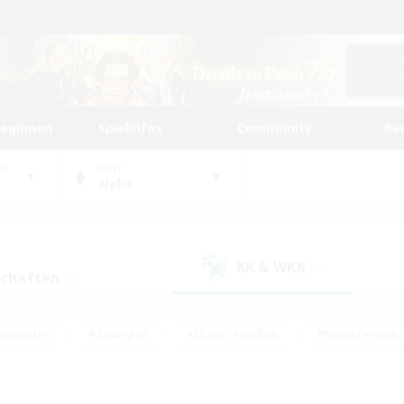
beginnen
Spielinfos
Community
Ra
UM
WELT
Alpha
KK & WKK
(7)
schaften
(4)
husiasten
#Zwanglos
#Elternfreundlich
#Spielerevents
#Unterkunft-Enthusiasten
#Glamour-Enthusiasten
#Schatzkart
dcore
#Hochstufige Inhalte
#Hobbys/Interessen
#Lore-