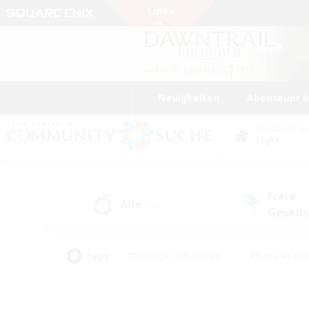
Neuigkeiten
Abenteuer 
DATENZENTR
Light
Freie
Alle
(11)
Gesell
Tags
#Neulinge willkommen
#Roleplay-Ent
#Mehrsprachig
#Studentenfreundlich
#Screenshot-Enthusiasten
#Har