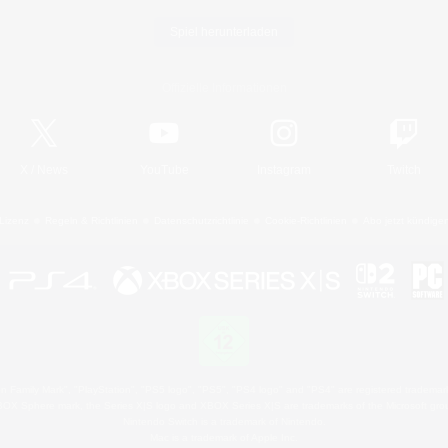
Spiel herunterladen
Offizielle Informationen
X
/
News
YouTube
Instagram
Twitch
Lizenz
Regeln & Richtlinien
Datenschutzrichtlinie
Cookie-Richtlinien
Abo jetzt kündige
 Family Mark", "PlayStation", "PS5 logo", "PS5", "PS4 logo" and "PS4" are registered trademark
XBOX Sphere mark, the Series X|S logo and XBOX Series X|S are trademarks of the Microsoft gro
Nintendo Switch is a trademark of Nintendo.
Mac is a trademark of Apple Inc.