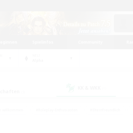
beginnen
Spielinfos
Community
Ra
UM
WELT
Alpha
KK & WKK
(1)
schaften
(3)
e willkommen
#Roleplay-Enthusiasten
#Elternfreundlich
#Studentenfreundlich
#Mehrsprachig
#Unterkunft-Enthusiast
d
#Hochstufige Inhalte
#Handwerker/Sammler
#PvP-Ent