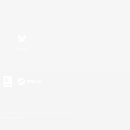
Bluesky
n
s or trademarks of Sony Interactive Entertainment Inc.
up of companies.