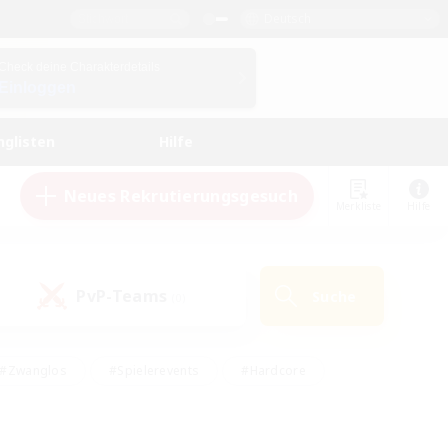
Deutsch
Check deine Charakterdetails
Einloggen
nglisten
Hilfe
Neues Rekrutierungsgesuch
Merkliste
Hilfe
PvP-Teams
Suche
(0)
#Zwanglos
#Spielerevents
#Hardcore
en
#Schatzkarten
#Screenshot-Enthusiasten
husiasten
#Hobbys/Interessen