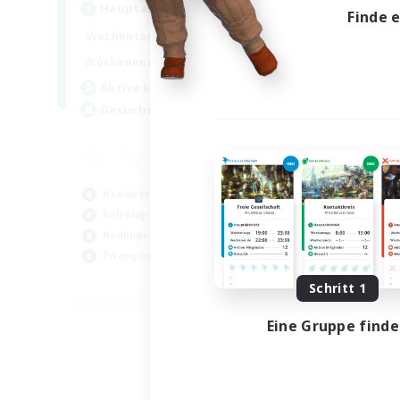
Hauptaktivität
Finde 
17:00
22:00
Wochentags
17:00
22:00
Wochenende
30
Aktive Mitglieder
--
Gesucht
Handwerker/Sammler
Roleplay-Enthusiasten
Neulinge willkommen
Zwanglos
EN
Schritt 1
Endet am 02.09.2026
Eine Gruppe find