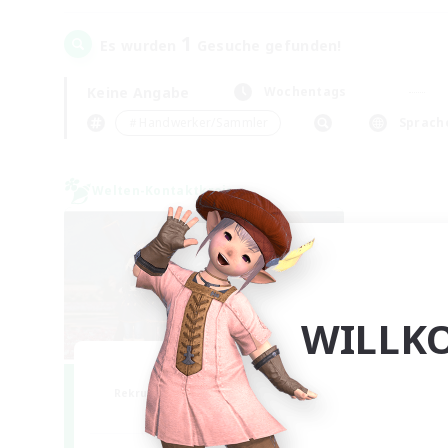
1
Es wurden
Gesuche gefunden!
Keine Angabe
Wochentags
＃Handwerker/Sammler
Sprach
Welten-Kontaktkreis
WILLK
Bee Hive RP
Rekrutierung für neue Mitglieder
Light