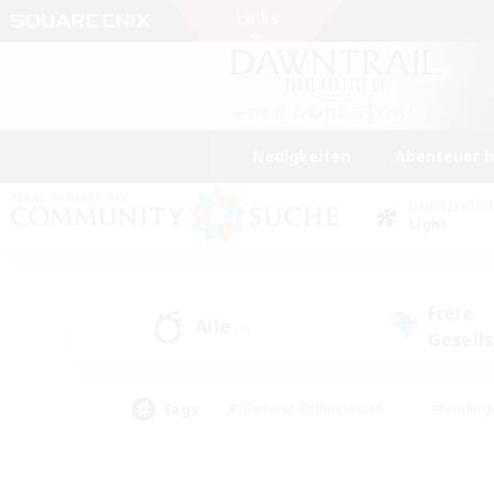
Neuigkeiten
Abenteuer 
DATENZENTR
Light
Freie
Alle
(4)
Gesell
Tags
#Glamour-Enthusiasten
#Neuling
#Aktive Gruppe
#Berufstätige willkommen
#Lore-Enthusiasten
#Hohe Jag