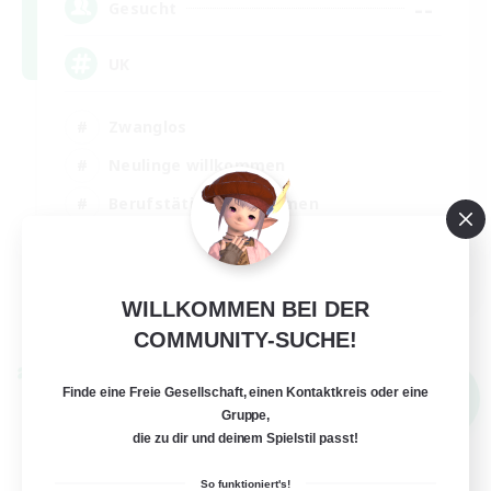
--
Gesucht
UK
Zwanglos
Neulinge willkommen
Berufstätige willkommen
Aktive Gruppe
EN
WILLKOMMEN BEI DER
Details ansehen
Endet am 05.09.2026
COMMUNITY-SUCHE!
Welten-Kontaktkreis
Finde eine Freie Gesellschaft, einen Kontaktkreis oder eine
NEU
Gruppe,
die zu dir und deinem Spielstil passt!
So funktioniert's!