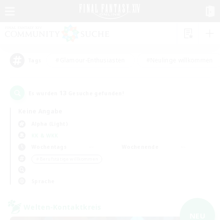
#Glamour-Enthusiasten
#Neulinge willkommen
Tags
13
Es wurden
Gesuche gefunden!
Keine Angabe
Alpha (Light)
KK & WKK
Wochentags
Wochenende
＃Berufstätige willkommen
Sprache
Welten-Kontaktkreis
NEU