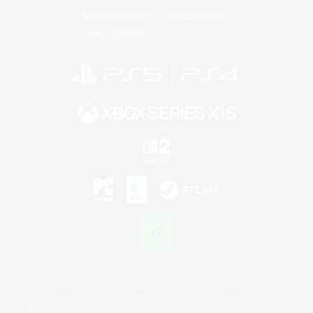
Datenschutzrichtlinie
Cookie-Richtlinien
Abo jetzt kündigen
©2026 Sony Interactive Entertainment LLC."PlayStation Family Mark", "PlayStation", "PS5
logo", "PS5", "PS4 logo" and "PS4" are registered trademarks or trademarks of Sony
Interactive Entertainment Inc.
Microsoft, the XBOX Sphere mark, the Series X|S logo and XBOX Series X|S are trademarks
of the Microsoft group of companies.