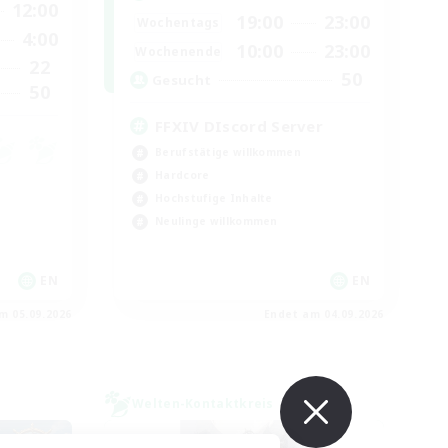
12:00
19:00
23:00
Wochentags
4:00
10:00
23:00
Wochenende
22
50
Gesucht
50
FFXIV DIscord Server
Berufstätige willkommen
Hardcore
Hochstufige Inhalte
Neulinge willkommen
EN
EN
m 05.09.2026
Endet am 04.09.2026
Welten-Kontaktkreis