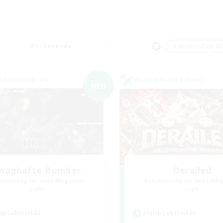
Wochenende
＃Hochstufige Inh
n-Kontaktkreis
Welten-Kontaktkreis
NEU
waghafte Bomber
Derailed
rutierung für neue Mitglieder
Rekrutierung für neue Mitg
Light
Light
ptaktivität
Hauptaktivität