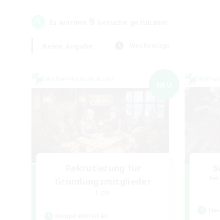
9
Es wurden
Gesuche gefunden!
Keine Angabe
Wochentags
Welten-Kontaktkreis
Welte
NEU
Rekrutierung für
S
Rek
Gründungsmitglieder
Light
Hau
Hauptaktivität