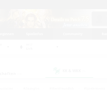
beginnen
Spielinfos
Community
Ra
UM
WELT
Lich
KK & WKK
(9)
schaften
(10)
husiasten
#Zwanglos
#Elternfreundlich
#Spielerevents
#Unterkunft-Enthusiasten
#Glamour-Enthusiasten
#Schatzkart
dcore
#Hochstufige Inhalte
#Hobbys/Interessen
#Lore-