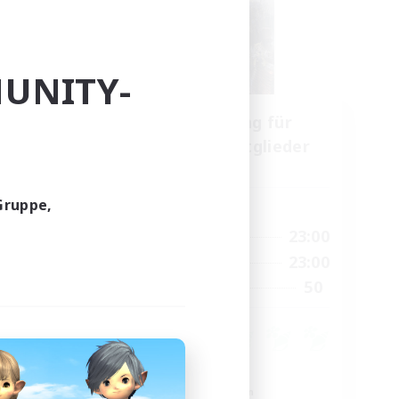
UNITY-
Rekrutierung für
lieder
Gründungsmitglieder
Light
Gruppe,
Hauptaktivität
22:00
0:00
23:00
Wochentags
22:00
0:00
23:00
Wochenende
4
50
Gesucht
99
Neulinge willkommen
Roleplay-Enthusiasten