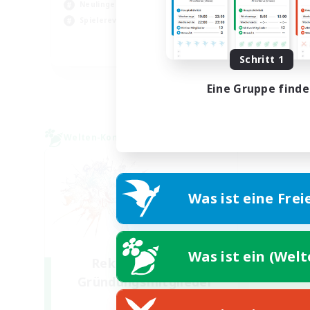
Neulinge willkommen
Hoc
Spielerevents
Ber
EN
Schritt 1
Endet am 03.09.2026
Eine Gruppe find
Welten-Kontaktkreis
Was ist eine Frei
Was ist ein (Wel
Rekrutierung für
Gründungsmitglieder
Light