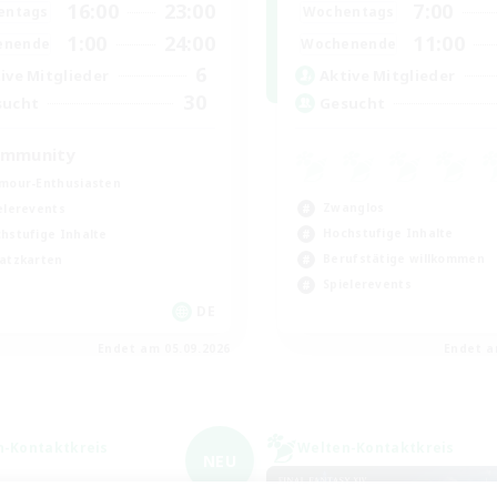
16:00
23:00
7:00
entags
Wochentags
1:00
24:00
11:00
enende
Wochenende
6
ive Mitglieder
Aktive Mitglieder
30
sucht
Gesucht
mmunity
mour-Enthusiasten
Zwanglos
elerevents
Hochstufige Inhalte
hstufige Inhalte
Berufstätige willkommen
atzkarten
Spielerevents
DE
Endet am 05.09.2026
Endet a
n-Kontaktkreis
Welten-Kontaktkreis
NEU