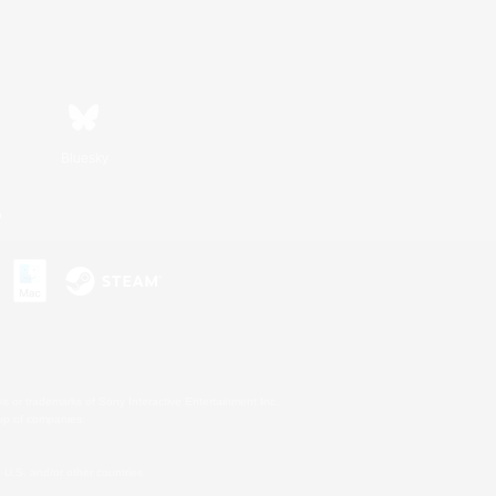
Bluesky
n
s or trademarks of Sony Interactive Entertainment Inc.
up of companies.
U.S. and/or other countries.