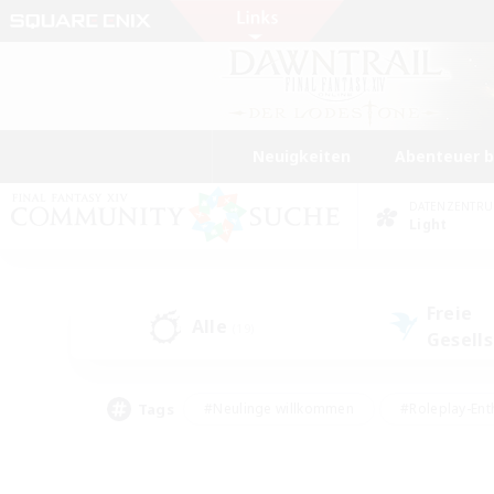
Neuigkeiten
Abenteuer 
DATENZENTR
Light
Freie
Alle
(19)
Gesell
Tags
#Neulinge willkommen
#Roleplay-Ent
#Mehrsprachig
#Studentenfreundlich
#Screenshot-Enthusiasten
#Har