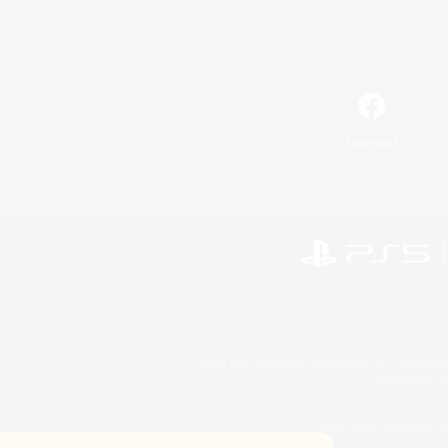
Facebook
©2026 Sony Interactive Entertainment LLC."PlayStation
Microsoft, the 
©2026 Valve Corporation. St