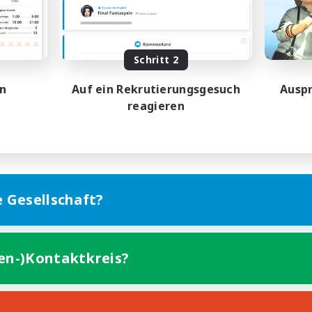
Neulinge willkommen
hstufige Inhalte
Berufstätige willkommen
ufstätige willkommen
Hochstufige Inhalte
DE
Schritt 2
Endet am 01.09.2026
Endet a
en
Auf ein Rekrutierungsgesuch
Auspr
reagieren
e Gesellschaft?
ten-)Kontaktkreis?