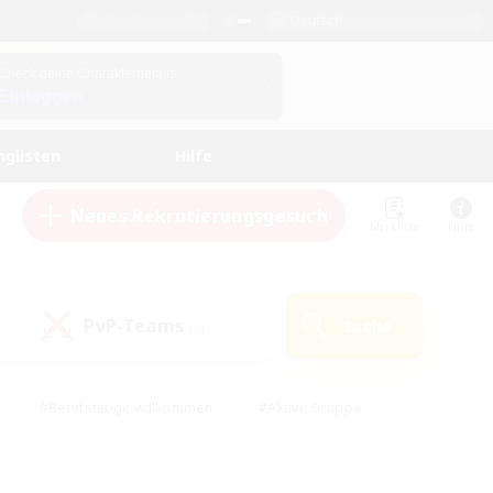
Deutsch
Check deine Charakterdetails
Einloggen
nglisten
Hilfe
Neues Rekrutierungsgesuch
Merkliste
Hilfe
PvP-Teams
Suche
(0)
#Berufstätige willkommen
#Aktive Gruppe
en
#Handwerker/Sammler
#Hohe Jagd
Enthusiasten
#PvP-Enthusiasten