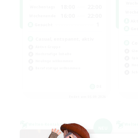
Woch
18:00
22:00
Wochentags
Woch
16:00
22:00
Wochenende
Akt
1
Gesucht
Ge
Casual, entspannt, aktiv
Co
Aktive Gruppe
Gla
Hochstufige Inhalte
Spi
Neulinge willkommen
Hoc
Berufstätige willkommen
Sch
DE
Endet am 05.09.2026
Welten-Kontaktkreis
Welte
NEU