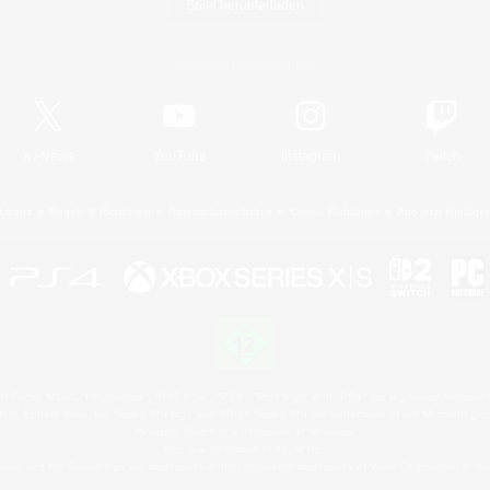
Spiel herunterladen
Offizielle Informationen
X
/
News
YouTube
Instagram
Twitch
Lizenz
Regeln & Richtlinien
Datenschutzrichtlinie
Cookie-Richtlinien
Abo jetzt kündige
 Family Mark", "PlayStation", "PS5 logo", "PS5", "PS4 logo" and "PS4" are registered trademark
XBOX Sphere mark, the Series X|S logo and XBOX Series X|S are trademarks of the Microsoft gro
Nintendo Switch is a trademark of Nintendo.
Mac is a trademark of Apple Inc.
eam and the Steam logo are trademarks and/or registered trademarks of Valve Corporation in the 