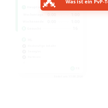
Was ist ein PvP-
Hauptaktivität
0:00
1:00
Wochentags
0:00
1:00
Wochenende
16
Gesucht
HL
Hochstufige Inhalte
Zwanglos
Hardcore
FR
Endet am 17.08.2026