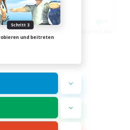
Spielerevents
Hochstufige Inhalte
DE
FR
Schritt 3
m 22.08.2026
Endet am 18.08.2026
obieren und beitreten