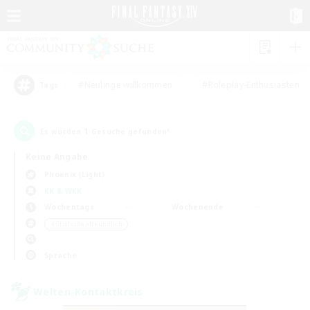
#Neulinge willkommen
#Roleplay-Enthusiasten
Tags
1
Es wurden
Gesuche gefunden!
Keine Angabe
Phoenix (Light)
KK & WKK
Wochentags
Wochenende
＃Studentenfreundlich
Sprache
Welten-Kontaktkreis