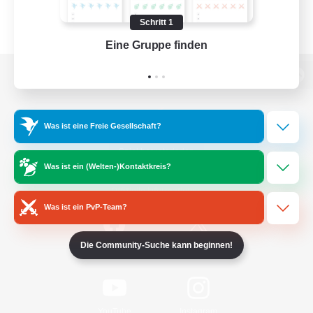
Schritt 1
Eine Gruppe finden
Auf 
Zur PC-Seite
Was ist eine Freie Gesellschaft?
Spiel herunterladen
Was ist ein (Welten-)Kontaktkreis?
Offizielle Informationen
Was ist ein PvP-Team?
Die Community-Suche kann beginnen!
/
Facebook
X
News
YouTube
Instagram