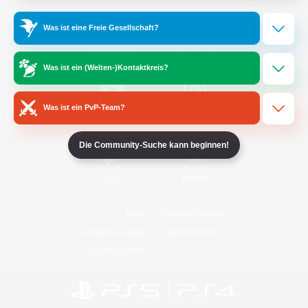
Was ist eine Freie Gesellschaft?
/
Facebook
X
News
Was ist ein (Welten-)Kontaktkreis?
Was ist ein PvP-Team?
YouTube
Instagram
Die Community-Suche kann beginnen!
Twitch
Bluesky
Lizenz
Regeln & Richtlinien
Datenschutzrichtlinie
Cookie-Richtlinien
Abo jetzt kündigen