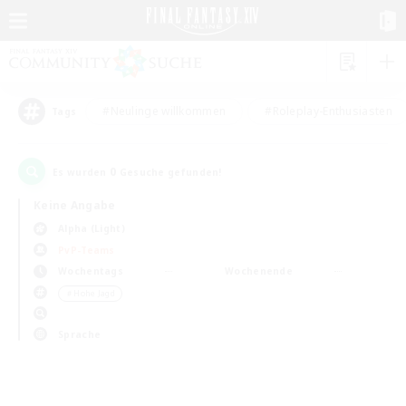
#Neulinge willkommen
#Roleplay-Enthusiasten
Tags
0
Es wurden
Gesuche gefunden!
Keine Angabe
Alpha (Light)
PvP-Teams
Wochentags
Wochenende
＃Hohe Jagd
Sprache