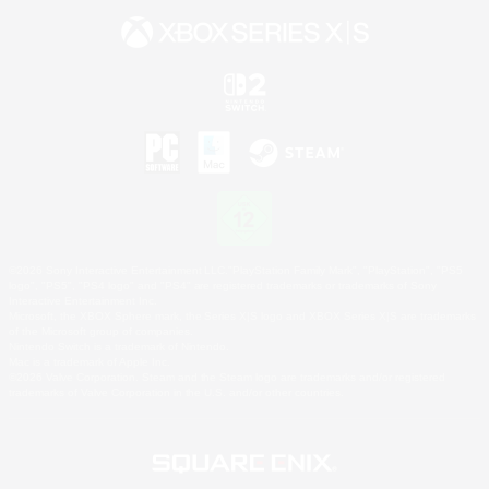
©2026 Sony Interactive Entertainment LLC."PlayStation Family Mark", "PlayStation", "PS5
logo", "PS5", "PS4 logo" and "PS4" are registered trademarks or trademarks of Sony
Interactive Entertainment Inc.
Microsoft, the XBOX Sphere mark, the Series X|S logo and XBOX Series X|S are trademarks
of the Microsoft group of companies.
Nintendo Switch is a trademark of Nintendo.
Mac is a trademark of Apple Inc.
©2026 Valve Corporation. Steam and the Steam logo are trademarks and/or registered
trademarks of Valve Corporation in the U.S. and/or other countries.