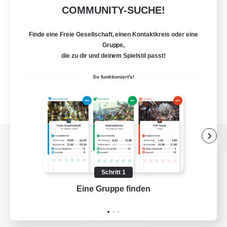
COMMUNITY-SUCHE!
Finde eine Freie Gesellschaft, einen Kontaktkreis oder eine
Gruppe,
die zu dir und deinem Spielstil passt!
So funktioniert's!
Zur PC-Seite
Schritt 1
Eine Gruppe finden
Auf 
Spiel herunterladen
Offizielle Informationen