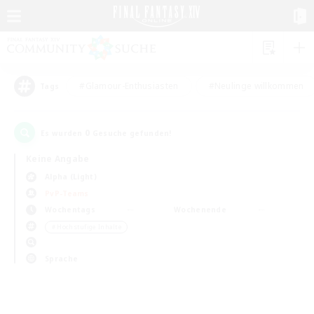
#Glamour-Enthusiasten
#Neulinge willkommen
Tags
0
Es wurden
Gesuche gefunden!
Keine Angabe
Alpha (Light)
PvP-Teams
Wochentags
Wochenende
＃Hochstufige Inhalte
Sprache