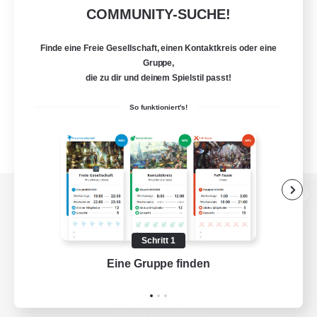
COMMUNITY-SUCHE!
Finde eine Freie Gesellschaft, einen Kontaktkreis oder eine
Gruppe,
die zu dir und deinem Spielstil passt!
So funktioniert's!
Zur PC-Seite
Schritt 1
Eine Gruppe finden
Auf 
Spiel herunterladen
Offizielle Informationen