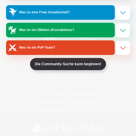
Was ist eine Freie Gesellschaft?
/
Facebook
X
News
Was ist ein (Welten-)Kontaktkreis?
Was ist ein PvP-Team?
YouTube
Instagram
Die Community-Suche kann beginnen!
Twitch
Bluesky
Lizenz
Regeln & Richtlinien
Datenschutzrichtlinie
Cookie-Richtlinien
Abo jetzt kündigen