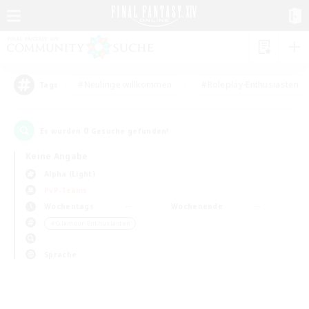
#Neulinge willkommen
#Roleplay-Enthusiasten
Tags
0
Es wurden
Gesuche gefunden!
Keine Angabe
Alpha (Light)
PvP-Teams
Wochentags
Wochenende
＃Glamour-Enthusiasten
Sprache