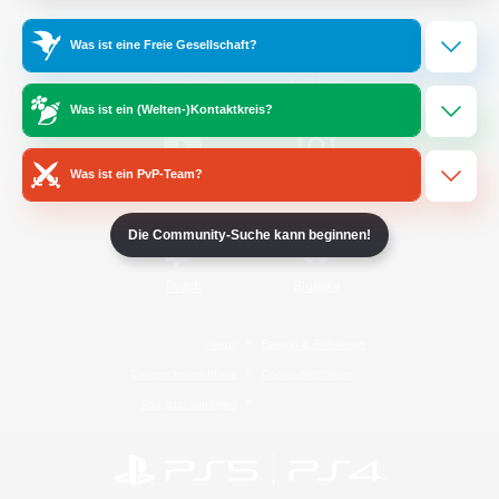
Was ist eine Freie Gesellschaft?
/
Facebook
X
News
Was ist ein (Welten-)Kontaktkreis?
Was ist ein PvP-Team?
YouTube
Instagram
Die Community-Suche kann beginnen!
Twitch
Bluesky
Lizenz
Regeln & Richtlinien
Datenschutzrichtlinie
Cookie-Richtlinien
Abo jetzt kündigen