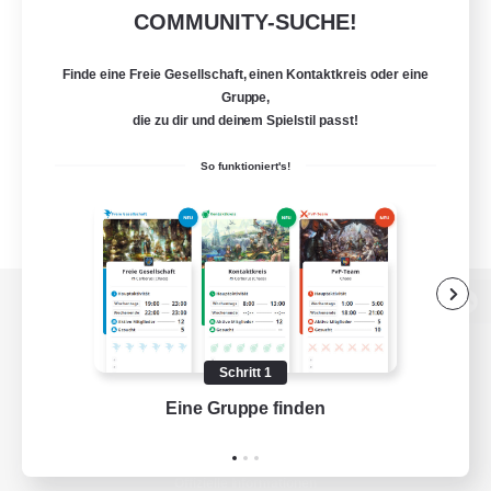
COMMUNITY-SUCHE!
Finde eine Freie Gesellschaft, einen Kontaktkreis oder eine
Gruppe,
die zu dir und deinem Spielstil passt!
So funktioniert's!
Zur PC-Seite
Schritt 1
Eine Gruppe finden
Auf 
Spiel herunterladen
Offizielle Informationen