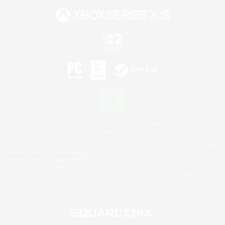
©2026 Sony Interactive Entertainment LLC."PlayStation Family Mark", "PlayStation", "PS5
logo", "PS5", "PS4 logo" and "PS4" are registered trademarks or trademarks of Sony
Interactive Entertainment Inc.
Microsoft, the XBOX Sphere mark, the Series X|S logo and XBOX Series X|S are trademarks
of the Microsoft group of companies.
Nintendo Switch is a trademark of Nintendo.
Mac is a trademark of Apple Inc.
©2026 Valve Corporation. Steam and the Steam logo are trademarks and/or registered
trademarks of Valve Corporation in the U.S. and/or other countries.