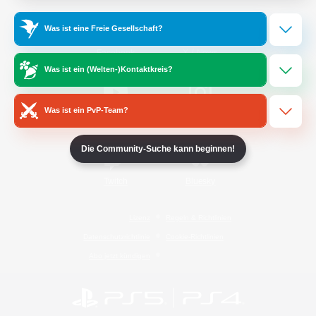
Was ist eine Freie Gesellschaft?
/
Facebook
X
News
Was ist ein (Welten-)Kontaktkreis?
Was ist ein PvP-Team?
YouTube
Instagram
Die Community-Suche kann beginnen!
Twitch
Bluesky
Lizenz
Regeln & Richtlinien
Datenschutzrichtlinie
Cookie-Richtlinien
Abo jetzt kündigen