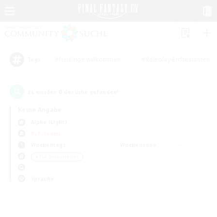
#Neulinge willkommen
#Roleplay-Enthusiasten
Tags
0
Es wurden
Gesuche gefunden!
Keine Angabe
Alpha (Light)
PvP-Teams
Wochentags
Wochenende
＃PvP-Enthusiasten
Sprache