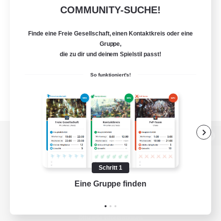
COMMUNITY-SUCHE!
Finde eine Freie Gesellschaft, einen Kontaktkreis oder eine
Gruppe,
die zu dir und deinem Spielstil passt!
So funktioniert's!
Zur PC-Seite
Schritt 1
Eine Gruppe finden
Auf 
Spiel herunterladen
Offizielle Informationen