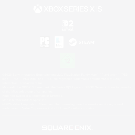
©2026 Sony Interactive Entertainment LLC."PlayStation Family Mark", "PlayStation", "PS5
logo", "PS5", "PS4 logo" and "PS4" are registered trademarks or trademarks of Sony
Interactive Entertainment Inc.
Microsoft, the XBOX Sphere mark, the Series X|S logo and XBOX Series X|S are trademarks
of the Microsoft group of companies.
Nintendo Switch is a trademark of Nintendo.
Mac is a trademark of Apple Inc.
©2026 Valve Corporation. Steam and the Steam logo are trademarks and/or registered
trademarks of Valve Corporation in the U.S. and/or other countries.