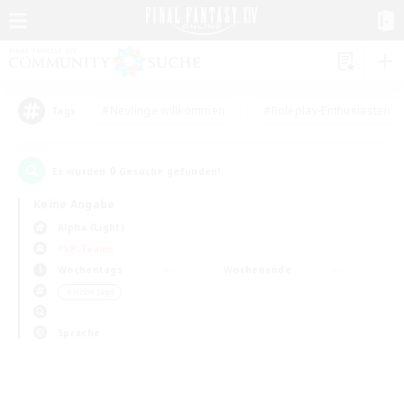
#Neulinge willkommen
#Roleplay-Enthusiasten
Tags
0
Es wurden
Gesuche gefunden!
Keine Angabe
Alpha (Light)
PvP-Teams
Wochentags
Wochenende
＃Hohe Jagd
Sprache