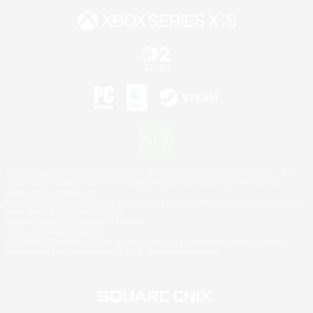
©2026 Sony Interactive Entertainment LLC."PlayStation Family Mark", "PlayStation", "PS5
logo", "PS5", "PS4 logo" and "PS4" are registered trademarks or trademarks of Sony
Interactive Entertainment Inc.
Microsoft, the XBOX Sphere mark, the Series X|S logo and XBOX Series X|S are trademarks
of the Microsoft group of companies.
Nintendo Switch is a trademark of Nintendo.
Mac is a trademark of Apple Inc.
©2026 Valve Corporation. Steam and the Steam logo are trademarks and/or registered
trademarks of Valve Corporation in the U.S. and/or other countries.