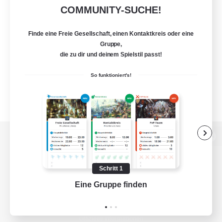
COMMUNITY-SUCHE!
Finde eine Freie Gesellschaft, einen Kontaktkreis oder eine
Gruppe,
die zu dir und deinem Spielstil passt!
So funktioniert's!
Zur PC-Seite
Schritt 1
Eine Gruppe finden
Auf 
Spiel herunterladen
Offizielle Informationen