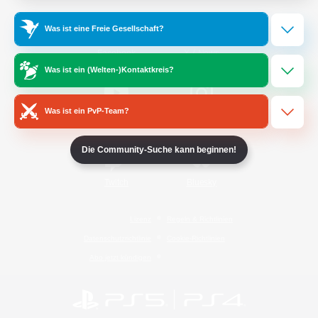
Was ist eine Freie Gesellschaft?
/
Facebook
X
News
Was ist ein (Welten-)Kontaktkreis?
Was ist ein PvP-Team?
YouTube
Instagram
Die Community-Suche kann beginnen!
Twitch
Bluesky
Lizenz
Regeln & Richtlinien
Datenschutzrichtlinie
Cookie-Richtlinien
Abo jetzt kündigen