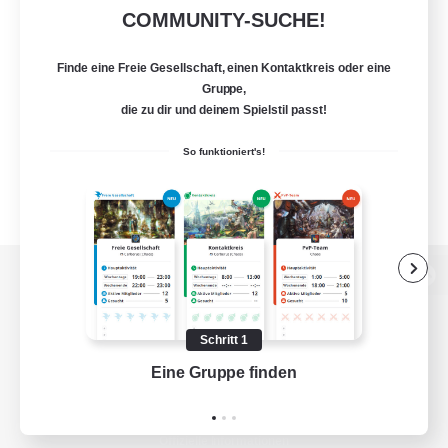
COMMUNITY-SUCHE!
Finde eine Freie Gesellschaft, einen Kontaktkreis oder eine
Gruppe,
die zu dir und deinem Spielstil passt!
So funktioniert's!
Zur PC-Seite
Schritt 1
Eine Gruppe finden
Auf 
Spiel herunterladen
Offizielle Informationen