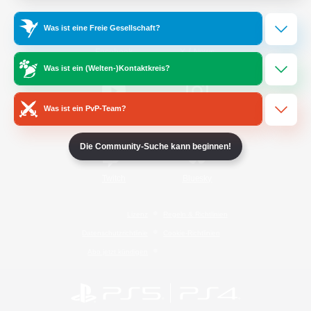
Was ist eine Freie Gesellschaft?
/
Facebook
X
News
Was ist ein (Welten-)Kontaktkreis?
Was ist ein PvP-Team?
YouTube
Instagram
Die Community-Suche kann beginnen!
Twitch
Bluesky
Lizenz
Regeln & Richtlinien
Datenschutzrichtlinie
Cookie-Richtlinien
Abo jetzt kündigen