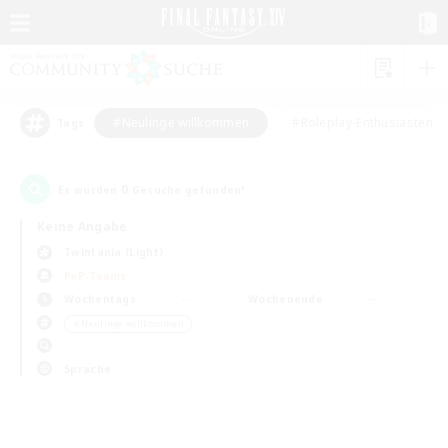
#Neulinge willkommen
#Roleplay-Enthusiasten
Tags
0
Es wurden
Gesuche gefunden!
Keine Angabe
Twintania (Light)
PvP-Teams
Wochentags
Wochenende
＃Neulinge willkommen
Sprache