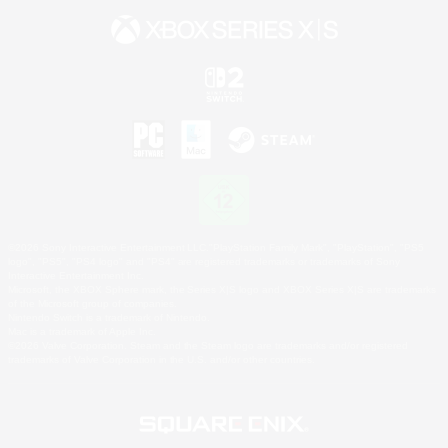
©2026 Sony Interactive Entertainment LLC."PlayStation Family Mark", "PlayStation", "PS5
logo", "PS5", "PS4 logo" and "PS4" are registered trademarks or trademarks of Sony
Interactive Entertainment Inc.
Microsoft, the XBOX Sphere mark, the Series X|S logo and XBOX Series X|S are trademarks
of the Microsoft group of companies.
Nintendo Switch is a trademark of Nintendo.
Mac is a trademark of Apple Inc.
©2026 Valve Corporation. Steam and the Steam logo are trademarks and/or registered
trademarks of Valve Corporation in the U.S. and/or other countries.