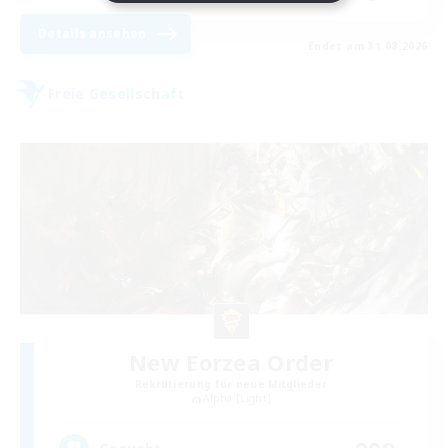
Details ansehen
Endet am 31.08.2026
Freie Gesellschaft
New Eorzea Order
Rekrutierung für neue Mitglieder
Alpha [Light]