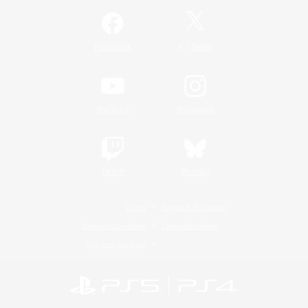
/
Facebook
X
News
YouTube
Instagram
Twitch
Bluesky
Lizenz
Regeln & Richtlinien
Datenschutzrichtlinie
Cookie-Richtlinien
Abo jetzt kündigen