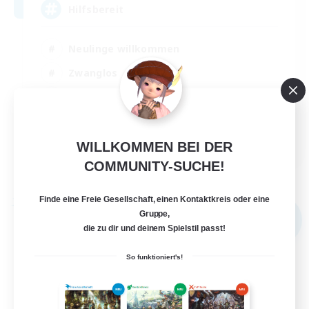
Hilfsbereit
Neulinge willkommen
Zwanglos
Berufstätige willkommen
Elternfreundlich
DE
WILLKOMMEN BEI DER
COMMUNITY-SUCHE!
Details ansehen
Endet am 31.08.2026
Finde eine Freie Gesellschaft, einen Kontaktkreis oder eine
Freie Gesellschaft
Gruppe,
NEU
die zu dir und deinem Spielstil passt!
So funktioniert's!