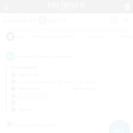
#Neulinge willkommen
#Zwanglos
#Rolepl
Tags
9
Es wurden
Gesuche gefunden!
Keine Angabe
Alpha (Light)
Freie Gesellschaften
KK & WKK
PvP-Teams
Wochentags
Wochenende
＃Elternfreundlich
Sprache
Freie Gesellschaft
NEU