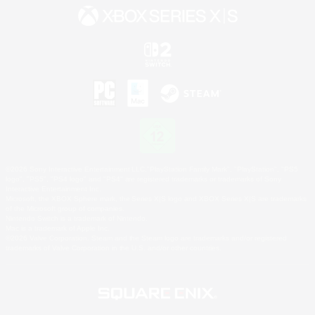
©2026 Sony Interactive Entertainment LLC."PlayStation Family Mark", "PlayStation", "PS5
logo", "PS5", "PS4 logo" and "PS4" are registered trademarks or trademarks of Sony
Interactive Entertainment Inc.
Microsoft, the XBOX Sphere mark, the Series X|S logo and XBOX Series X|S are trademarks
of the Microsoft group of companies.
Nintendo Switch is a trademark of Nintendo.
Mac is a trademark of Apple Inc.
©2026 Valve Corporation. Steam and the Steam logo are trademarks and/or registered
trademarks of Valve Corporation in the U.S. and/or other countries.