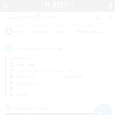
#Neulinge willkommen
#Roleplay-Enthusiasten
Tags
3
Es wurden
Gesuche gefunden!
Keine Angabe
Alpha (Light)
Freie Gesellschaften
KK & WKK
PvP-Teams
Wochentags
Wochenende
＃Lore-Enthusiasten
Sprache
Freie Gesellschaft
NEU