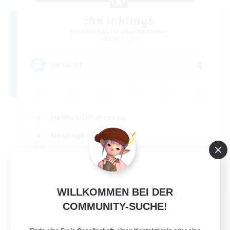
the inklings
Rekrutierung für neue Mitglieder
Alpha [Light]
4
Gesucht
Hobbys/Interessen
Neulinge willkommen
Lore-Enthusiasten
Screenshot-Enthusiasten
EN
WILLKOMMEN BEI DER
Details ansehen
COMMUNITY-SUCHE!
Endet am 29.08.2026