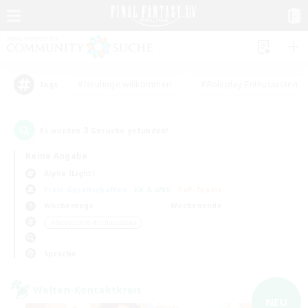
#Neulinge willkommen
#Roleplay-Enthusiasten
Tags
3
Es wurden
Gesuche gefunden!
Keine Angabe
Alpha (Light)
Freie Gesellschaften
KK & WKK
PvP-Teams
Wochentags
Wochenende
＃Screenshot-Enthusiasten
Sprache
Welten-Kontaktkreis
NEU