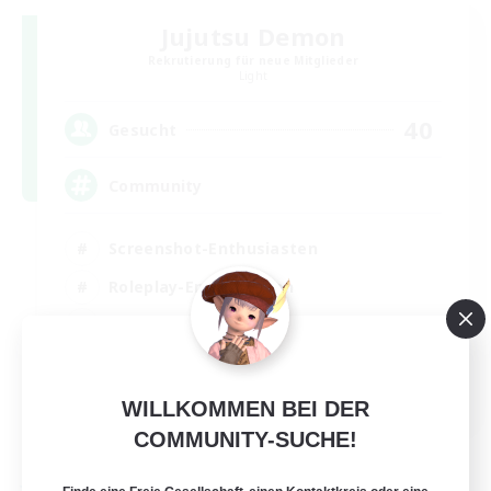
Jujutsu Demon
Rekrutierung für neue Mitglieder
Light
40
Gesucht
Community
Screenshot-Enthusiasten
Roleplay-Enthusiasten
Aktive Gruppe
Glamour-Enthusiasten
DE
WILLKOMMEN BEI DER
Details ansehen
COMMUNITY-SUCHE!
Endet am 31.08.2026