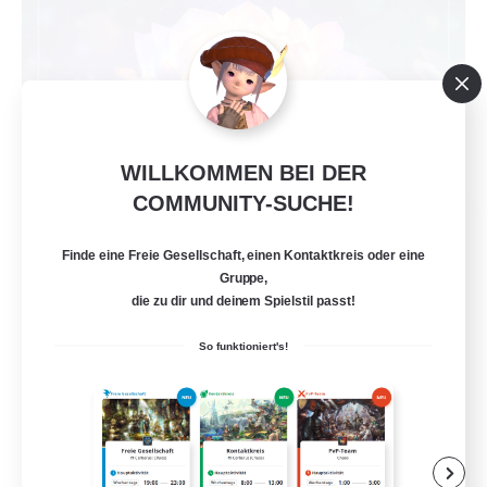
WILLKOMMEN BEI DER
COMMUNITY-SUCHE!
Heartbloom
Rekrutierung für neue Mitglieder
Finde eine Freie Gesellschaft, einen Kontaktkreis oder eine
Phoenix [Light]
Gruppe,
die zu dir und deinem Spielstil passt!
20
Gesucht
So funktioniert's!
Social and Fun
Neulinge willkommen
Zwanglos