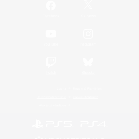
/
Facebook
X
News
YouTube
Instagram
Twitch
Bluesky
Lizenz
Regeln & Richtlinien
Datenschutzrichtlinie
Cookie-Richtlinien
Abo jetzt kündigen