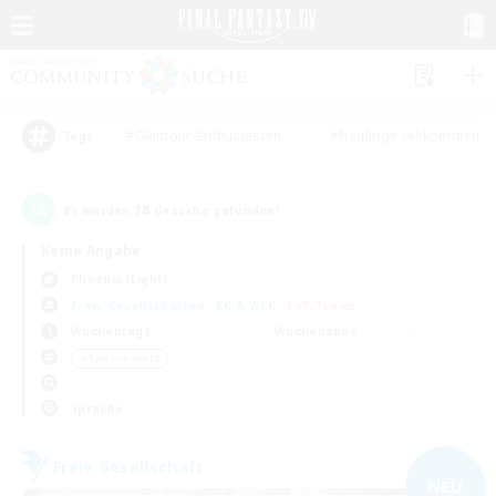
#Glamour-Enthusiasten
#Neulinge willkommen
Tags
18
Es wurden
Gesuche gefunden!
Keine Angabe
Phoenix (Light)
Freie Gesellschaften
KK & WKK
PvP-Teams
Wochentags
Wochenende
＃Spielerevents
Sprache
Freie Gesellschaft
NEU