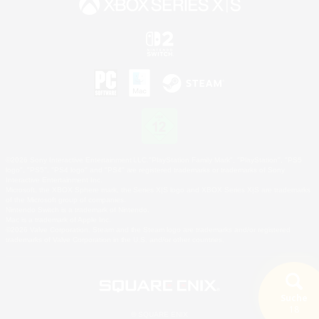
©2026 Sony Interactive Entertainment LLC."PlayStation Family Mark", "PlayStation", "PS5
logo", "PS5", "PS4 logo" and "PS4" are registered trademarks or trademarks of Sony
Interactive Entertainment Inc.
Microsoft, the XBOX Sphere mark, the Series X|S logo and XBOX Series X|S are trademarks
of the Microsoft group of companies.
Nintendo Switch is a trademark of Nintendo.
Mac is a trademark of Apple Inc.
©2026 Valve Corporation. Steam and the Steam logo are trademarks and/or registered
trademarks of Valve Corporation in the U.S. and/or other countries.
Suche
18
© SQUARE ENIX