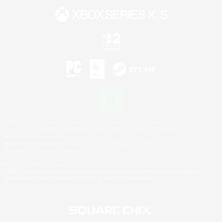
©2026 Sony Interactive Entertainment LLC."PlayStation Family Mark", "PlayStation", "PS5
logo", "PS5", "PS4 logo" and "PS4" are registered trademarks or trademarks of Sony
Interactive Entertainment Inc.
Microsoft, the XBOX Sphere mark, the Series X|S logo and XBOX Series X|S are trademarks
of the Microsoft group of companies.
Nintendo Switch is a trademark of Nintendo.
Mac is a trademark of Apple Inc.
©2026 Valve Corporation. Steam and the Steam logo are trademarks and/or registered
trademarks of Valve Corporation in the U.S. and/or other countries.