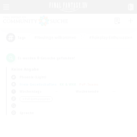
#Neulinge willkommen
#Roleplay-Enthusiasten
Tags
0
Es wurden
Gesuche gefunden!
Keine Angabe
Phoenix (Light)
Freie Gesellschaften
KK & WKK
PvP-Teams
Wochentags
Wochenende
＃PvP-Enthusiasten
Sprache