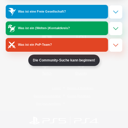
Was ist eine Freie Gesellschaft?
/
Facebook
X
News
Was ist ein (Welten-)Kontaktkreis?
Was ist ein PvP-Team?
YouTube
Instagram
Die Community-Suche kann beginnen!
Twitch
Bluesky
Lizenz
Regeln & Richtlinien
Datenschutzrichtlinie
Cookie-Richtlinien
Abo jetzt kündigen