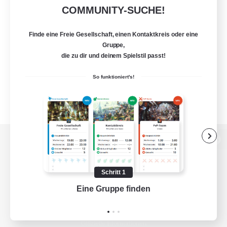
COMMUNITY-SUCHE!
Finde eine Freie Gesellschaft, einen Kontaktkreis oder eine
Gruppe,
die zu dir und deinem Spielstil passt!
So funktioniert's!
Zur PC-Seite
Schritt 1
Eine Gruppe finden
Auf 
Spiel herunterladen
Offizielle Informationen