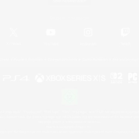
Spiel herunterladen
Offizielle Informationen
X
/
News
YouTube
Instagram
Twitch
Lizenz
Regeln & Richtlinien
Datenschutzrichtlinie
Cookie-Richtlinien
Abo jetzt kündige
 Family Mark", "PlayStation", "PS5 logo", "PS5", "PS4 logo" and "PS4" are registered trademark
XBOX Sphere mark, the Series X|S logo and XBOX Series X|S are trademarks of the Microsoft gro
Nintendo Switch is a trademark of Nintendo.
Mac is a trademark of Apple Inc.
eam and the Steam logo are trademarks and/or registered trademarks of Valve Corporation in the 