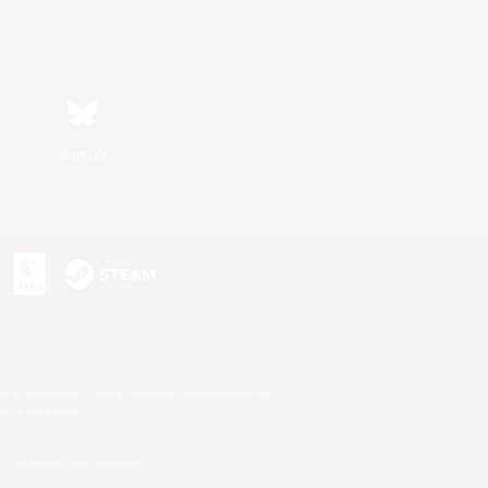
Bluesky
n
s or trademarks of Sony Interactive Entertainment Inc.
up of companies.
U.S. and/or other countries.