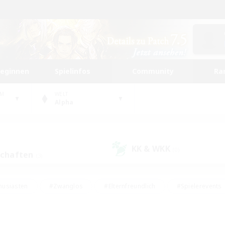
beginnen
Spielinfos
Community
Ra
UM
WELT
Alpha
KK & WKK
(0)
schaften
(3)
husiasten
#Zwanglos
#Elternfreundlich
#Spielerevents
#Unterkunft-Enthusiasten
#Glamour-Enthusiasten
#Schatzkart
dcore
#Hochstufige Inhalte
#Hobbys/Interessen
#Lore-