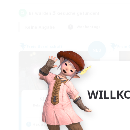
3
Es wurden
Gesuche gefunden!
Keine Angabe
Wochentags
Freie Gesellschaft
Freie 
NEU
WILLK
Sleepy Moogles
Rekrutierung für neue Mitglieder
Rek
Alpha [Light]
Hauptaktivität
Hau