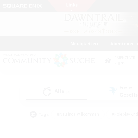
Neuigkeiten
Abenteuer 
DATENZENTR
Light
Freie
Alle
(3)
Gesell
Tags
#Neulinge willkommen
#Roleplay-Ent
#Mehrsprachig
#Studentenfreundlich
#Screenshot-Enthusiasten
#Har