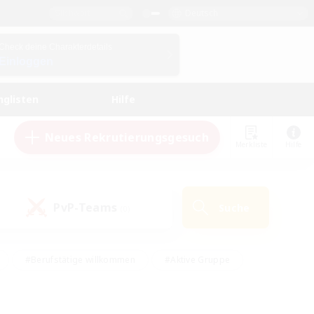
Deutsch
Check deine Charakterdetails
Einloggen
nglisten
Hilfe
Neues Rekrutierungsgesuch
Merkliste
Hilfe
PvP-Teams
Suche
(0)
#Berufstätige willkommen
#Aktive Gruppe
en
#Handwerker/Sammler
#Hohe Jagd
Enthusiasten
#PvP-Enthusiasten