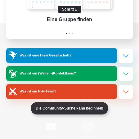
Schritt 1
Eine Gruppe finden
Auf 
Zur PC-Seite
Was ist eine Freie Gesellschaft?
Spiel herunterladen
Was ist ein (Welten-)Kontaktkreis?
Offizielle Informationen
Was ist ein PvP-Team?
Die Community-Suche kann beginnen!
/
Facebook
X
News
YouTube
Instagram