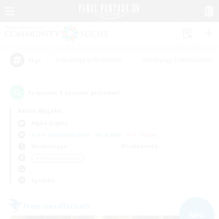
#Neulinge willkommen
#Roleplay-Enthusiasten
Tags
1
Es wurden
Gesuche gefunden!
Keine Angabe
Alpha (Light)
Freie Gesellschaften
KK & WKK
PvP-Teams
Wochentags
Wochenende
＃PvP-Enthusiasten
Sprache
Freie Gesellschaft
NEU