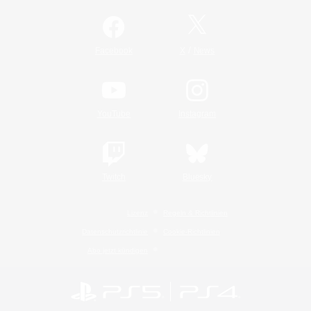
/
Facebook
X
News
YouTube
Instagram
Twitch
Bluesky
Lizenz
Regeln & Richtlinien
Datenschutzrichtlinie
Cookie-Richtlinien
Abo jetzt kündigen