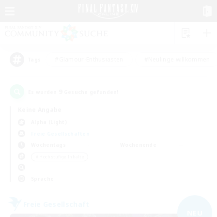
#Glamour-Enthusiasten
#Neulinge willkommen
Tags
9
Es wurden
Gesuche gefunden!
Keine Angabe
Alpha (Light)
Freie Gesellschaften
Wochentags
Wochenende
＃Hochstufige Inhalte
Sprache
Freie Gesellschaft
NEU