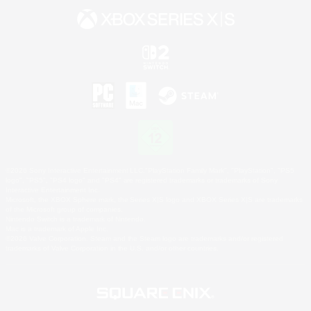
©2026 Sony Interactive Entertainment LLC."PlayStation Family Mark", "PlayStation", "PS5
logo", "PS5", "PS4 logo" and "PS4" are registered trademarks or trademarks of Sony
Interactive Entertainment Inc.
Microsoft, the XBOX Sphere mark, the Series X|S logo and XBOX Series X|S are trademarks
of the Microsoft group of companies.
Nintendo Switch is a trademark of Nintendo.
Mac is a trademark of Apple Inc.
©2026 Valve Corporation. Steam and the Steam logo are trademarks and/or registered
trademarks of Valve Corporation in the U.S. and/or other countries.