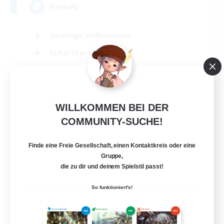
Friendly
Neulinge willkommen
Schatzkarten
Hochstufige Inhalte
Aktive Gruppe
EN
WILLKOMMEN BEI DER
Details ansehen
COMMUNITY-SUCHE!
Endet am 30.08.2026
Finde eine Freie Gesellschaft, einen Kontaktkreis oder eine
Freie Gesellschaft
Gruppe,
die zu dir und deinem Spielstil passt!
So funktioniert's!