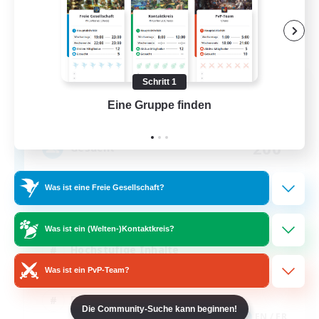
Mog Chonk
Schritt 1
Rekrutierung für neue Mitglieder
Eine Gruppe finden
Auf 
Alpha [Light]
200
Gesucht
Chill & Fun
Was ist eine Freie Gesellschaft?
Neulinge willkommen
Was ist ein (Welten-)Kontaktkreis?
Hochstufige Inhalte
Was ist ein PvP-Team?
Zwanglos
Berufstätige willkommen
Die Community-Suche kann beginnen!
EN / FR