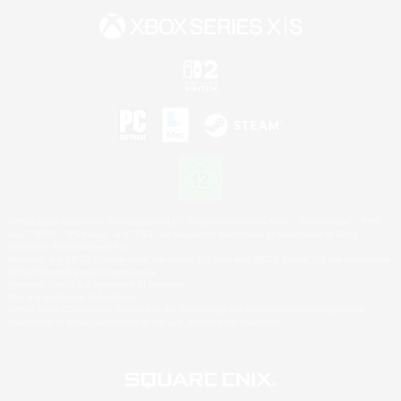
©2026 Sony Interactive Entertainment LLC."PlayStation Family Mark", "PlayStation", "PS5
logo", "PS5", "PS4 logo" and "PS4" are registered trademarks or trademarks of Sony
Interactive Entertainment Inc.
Microsoft, the XBOX Sphere mark, the Series X|S logo and XBOX Series X|S are trademarks
of the Microsoft group of companies.
Nintendo Switch is a trademark of Nintendo.
Mac is a trademark of Apple Inc.
©2026 Valve Corporation. Steam and the Steam logo are trademarks and/or registered
trademarks of Valve Corporation in the U.S. and/or other countries.