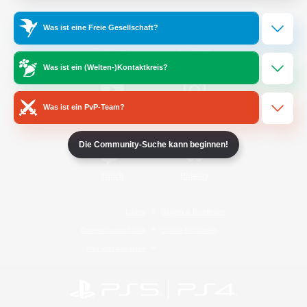
Was ist eine Freie Gesellschaft?
/
Facebook
X
News
Was ist ein (Welten-)Kontaktkreis?
Was ist ein PvP-Team?
YouTube
Instagram
Die Community-Suche kann beginnen!
Twitch
Bluesky
Lizenz
Regeln & Richtlinien
Datenschutzrichtlinie
Cookie-Richtlinien
Abo jetzt kündigen