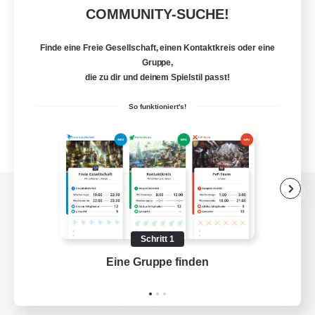
COMMUNITY-SUCHE!
Finde eine Freie Gesellschaft, einen Kontaktkreis oder eine
Gruppe,
die zu dir und deinem Spielstil passt!
So funktioniert's!
Zur PC-Seite
Schritt 1
Eine Gruppe finden
Auf 
Spiel herunterladen
Offizielle Informationen