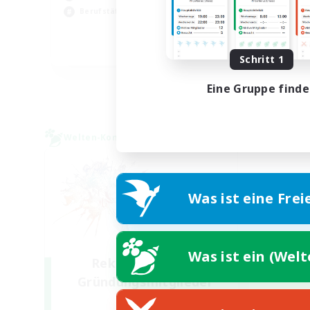
Hoc
Berufstätige willkommen
Sch
DE
Schritt 1
Endet am 01.09.2026
Eine Gruppe find
Welten-Kontaktkreis
Was ist eine Frei
Was ist ein (Wel
Rekrutierung für
Gründungsmitglieder
Light