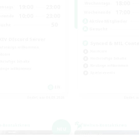
18:00
Wochentags
19:00
23:00
entags
17:00
Wochenende
10:00
23:00
enende
Aktive Mitglieder
50
sucht
Gesucht
XIV DIscord Server
Synced & MIL Cont
ufstätige willkommen
Hardcore
dcore
Hochstufige Inhalte
hstufige Inhalte
Neulinge willkommen
linge willkommen
Spielerevents
EN
Endet am 04.09.2026
Endet a
n-Kontaktkreis
Welten-Kontaktkreis
NEU