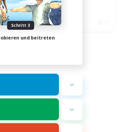
Spielerevents
Hochstufige Inhalte
DE
FR
Schritt 3
m 22.08.2026
Endet am 18.08.2026
obieren und beitreten