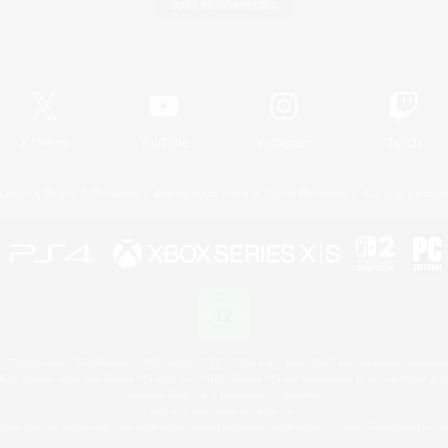
Spiel herunterladen
Offizielle Informationen
X
/
News
YouTube
Instagram
Twitch
Lizenz
Regeln & Richtlinien
Datenschutzrichtlinie
Cookie-Richtlinien
Abo jetzt kündige
 Family Mark", "PlayStation", "PS5 logo", "PS5", "PS4 logo" and "PS4" are registered trademark
XBOX Sphere mark, the Series X|S logo and XBOX Series X|S are trademarks of the Microsoft gro
Nintendo Switch is a trademark of Nintendo.
Mac is a trademark of Apple Inc.
eam and the Steam logo are trademarks and/or registered trademarks of Valve Corporation in the 