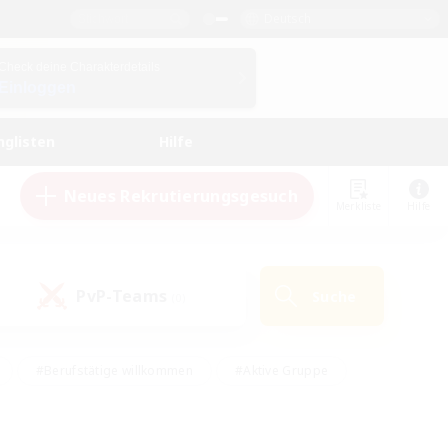
Deutsch
Check deine Charakterdetails
Einloggen
nglisten
Hilfe
Neues Rekrutierungsgesuch
Merkliste
Hilfe
PvP-Teams
Suche
(0)
#Berufstätige willkommen
#Aktive Gruppe
en
#Handwerker/Sammler
#Hohe Jagd
Enthusiasten
#PvP-Enthusiasten