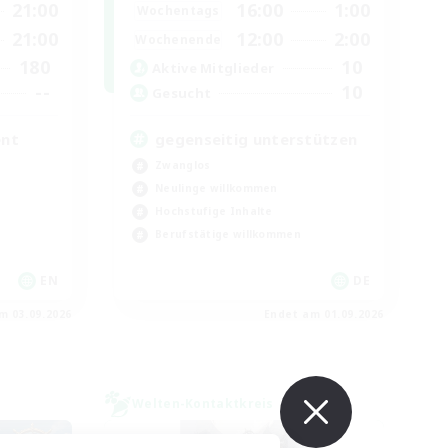
21:00
16:00
1:00
Wochentags
21:00
12:00
2:00
Wochenende
180
10
Aktive Mitglieder
--
10
Gesucht
ent
gegenseitig unterstützen
Zwanglos
Neulinge willkommen
Hochstufige Inhalte
Berufstätige willkommen
EN
DE
m 03.09.2026
Endet am 01.09.2026
Welten-Kontaktkreis