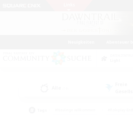
Neuigkeiten
Abenteuer 
DATENZENTR
Light
Freie
Alle
(18)
Gesell
Tags
#Neulinge willkommen
#Roleplay-Ent
#Mehrsprachig
#Studentenfreundlich
#Screenshot-Enthusiasten
#Har