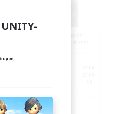
UNITY-
Rekrutierung für
lieder
Gründungsmitglieder
Light
Gruppe,
Hauptaktivität
22:00
0:00
23:00
Wochentags
22:00
0:00
23:00
Wochenende
4
50
Gesucht
99
Neulinge willkommen
Roleplay-Enthusiasten