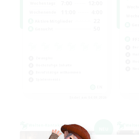
7:00
12:00
Wochentags
Woch
11:00
4:00
Wochenende
Woch
22
Aktive Mitglieder
Ge
50
Gesucht
FF
Ber
Har
Zwanglos
Hoc
Hochstufige Inhalte
Neu
Berufstätige willkommen
Spielerevents
EN
Endet am 04.09.2026
Welten-Kontaktkreis
Welte
NEU