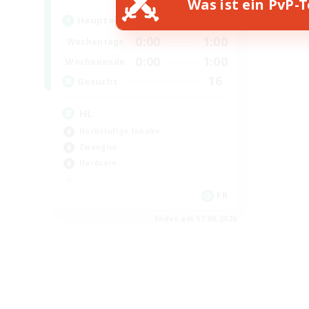
Was ist ein PvP-
Hauptaktivität
0:00
1:00
Wochentags
0:00
1:00
Wochenende
16
Gesucht
HL
Hochstufige Inhalte
Zwanglos
Hardcore
FR
Endet am 17.08.2026