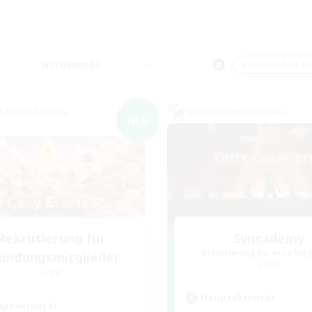
Wochenende
＃Hochstufige Inh
n-Kontaktkreis
Welten-Kontaktkreis
NEU
Rekrutierung für
Syncademy
Rekrutierung für neue Mitg
ündungsmitglieder
Light
Light
Hauptaktivität
ptaktivität