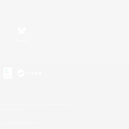
Bluesky
n
s or trademarks of Sony Interactive Entertainment Inc.
up of companies.
U.S. and/or other countries.