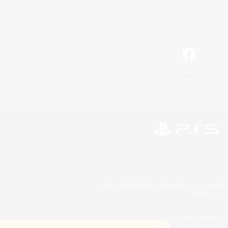
Facebook
©2026 Sony Interactive Entertainment LLC."PlayStation
Microsoft, the 
©2026 Valve Corporation. St