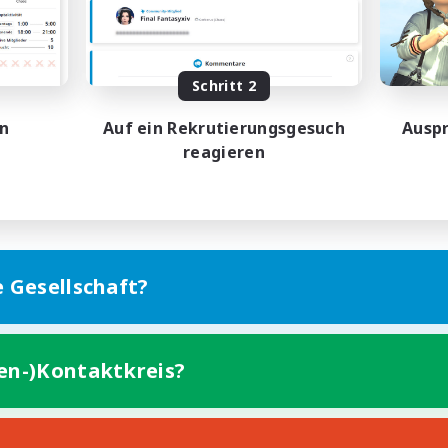
Neulinge willkommen
hstufige Inhalte
Berufstätige willkommen
atzkarten
Hochstufige Inhalte
DE
Schritt 2
Endet am 31.08.2026
Endet a
en
Auf ein Rekrutierungsgesuch
Auspr
reagieren
e Gesellschaft?
ten-)Kontaktkreis?