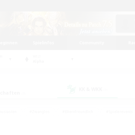
beginnen
Spielinfos
Community
Ra
UM
WELT
Alpha
KK & WKK
(9)
schaften
(9)
husiasten
#Zwanglos
#Elternfreundlich
#Spielerevents
#Unterkunft-Enthusiasten
#Glamour-Enthusiasten
#Schatzkart
dcore
#Hochstufige Inhalte
#Hobbys/Interessen
#Lore-