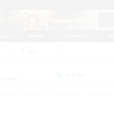
beginnen
Spielinfos
Community
Ra
UM
WELT
Alpha
KK & WKK
(12)
schaften
(29)
husiasten
#Zwanglos
#Elternfreundlich
#Spielerevents
ten
#Glamour-Enthusiasten
#Schatzkarten
#Studentenfr
e Inhalte
#Lore-Enthusiasten
#Handwerker/Sammler
#