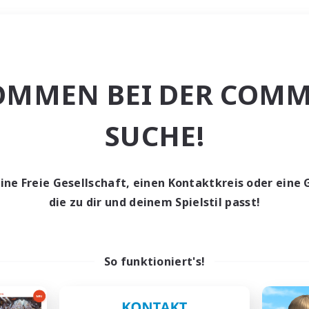
Wochenende
OMMEN BEI DER COMM
ache
SUCHE!
eine Freie Gesellschaft, einen Kontaktkreis oder eine 
die zu dir und deinem Spielstil passt!
0 Gesuche
den keine Gesuche ge
So funktioniert's!
t aufgeben! Versuche es mit anderen Suchfil