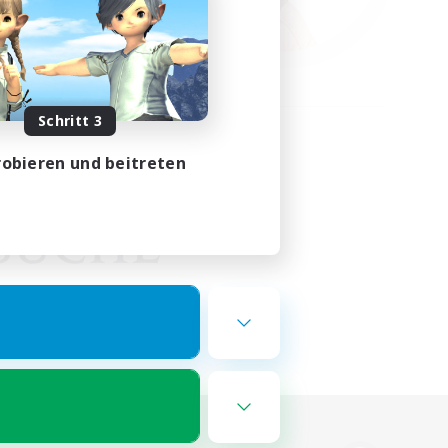
Schritt 3
obieren und beitreten