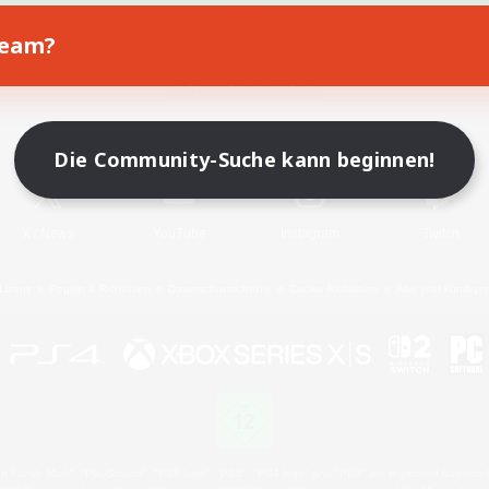
Team?
Spiel herunterladen
Offizielle Informationen
Die Community-Suche kann beginnen!
X
/
News
YouTube
Instagram
Twitch
Lizenz
Regeln & Richtlinien
Datenschutzrichtlinie
Cookie-Richtlinien
Abo jetzt kündige
 Family Mark", "PlayStation", "PS5 logo", "PS5", "PS4 logo" and "PS4" are registered trademark