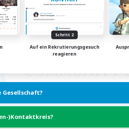
Schritt 2
en
Auf ein Rekrutierungsgesuch
Auspr
reagieren
e Gesellschaft?
ten-)Kontaktkreis?
Version für Mobilgeräte