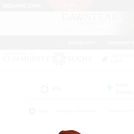
Neuigkeiten
Abenteuer 
DATENZENTR
Light
Freie
Alle
(41)
Gesell
Tags
#Neulinge willkommen
#Roleplay-Ent
#Mehrsprachig
#Unterkunft-Enthusias
#Screenshot-Enthusiasten
#Hochstufig