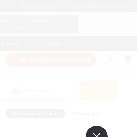
Deutsch
Check deine Charakterdetails
Einloggen
nglisten
Hilfe
Neues Rekrutierungsgesuch
Merkliste
Hilfe
PvP-Teams
Suche
(0)
#Berufstätige willkommen
#Aktive Gruppe
eundlich
#Hardcore
#Hohe Jagd
Hobbys/Interessen
#PvP-Enthusiasten