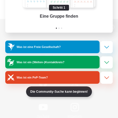
Schritt 1
Eine Gruppe finden
Auf 
Zur PC-Seite
Was ist eine Freie Gesellschaft?
Spiel herunterladen
Was ist ein (Welten-)Kontaktkreis?
Offizielle Informationen
Was ist ein PvP-Team?
/
Die Community-Suche kann beginnen!
Facebook
X
News
YouTube
Instagram