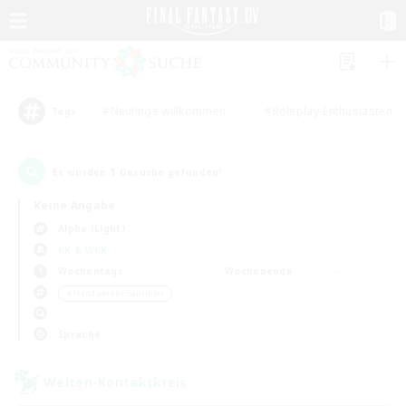
#Neulinge willkommen
#Roleplay-Enthusiasten
Tags
1
Es wurden
Gesuche gefunden!
Keine Angabe
Alpha (Light)
KK & WKK
Wochentags
Wochenende
＃Handwerker/Sammler
Sprache
Welten-Kontaktkreis