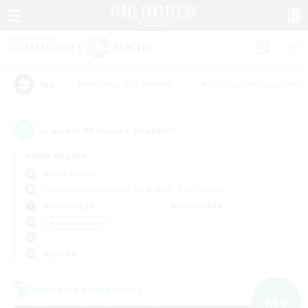
#Neulinge willkommen
#Roleplay-Enthusiasten
Tags
35
Es wurden
Gesuche gefunden!
Keine Angabe
Alpha (Light)
Freie Gesellschaften
KK & WKK
PvP-Teams
Wochentags
Wochenende
＃Aktive Gruppe
Sprache
Welten-Kontaktkreis
NEU