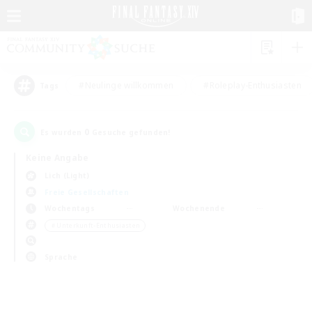
#Neulinge willkommen
#Roleplay-Enthusiasten
Tags
0
Es wurden
Gesuche gefunden!
Keine Angabe
Lich (Light)
Freie Gesellschaften
Wochentags
Wochenende
＃Unterkunft-Enthusiasten
Sprache