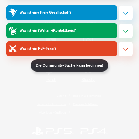
Was ist eine Freie Gesellschaft?
/
Facebook
X
News
Was ist ein (Welten-)Kontaktkreis?
Was ist ein PvP-Team?
YouTube
Instagram
Die Community-Suche kann beginnen!
Twitch
Bluesky
Lizenz
Regeln & Richtlinien
Datenschutzrichtlinie
Cookie-Richtlinien
Abo jetzt kündigen