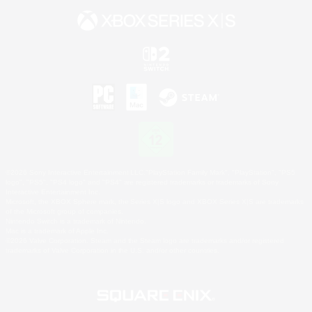
©2026 Sony Interactive Entertainment LLC."PlayStation Family Mark", "PlayStation", "PS5
logo", "PS5", "PS4 logo" and "PS4" are registered trademarks or trademarks of Sony
Interactive Entertainment Inc.
Microsoft, the XBOX Sphere mark, the Series X|S logo and XBOX Series X|S are trademarks
of the Microsoft group of companies.
Nintendo Switch is a trademark of Nintendo.
Mac is a trademark of Apple Inc.
©2026 Valve Corporation. Steam and the Steam logo are trademarks and/or registered
trademarks of Valve Corporation in the U.S. and/or other countries.