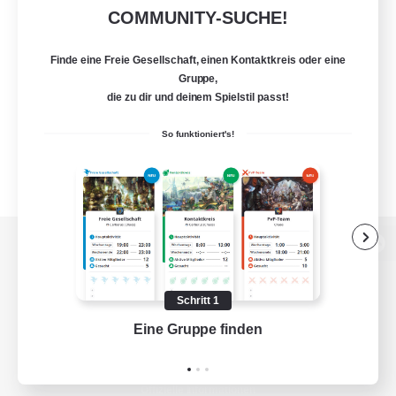
COMMUNITY-SUCHE!
Finde eine Freie Gesellschaft, einen Kontaktkreis oder eine
Gruppe,
die zu dir und deinem Spielstil passt!
So funktioniert's!
Zur PC-Seite
Schritt 1
Eine Gruppe finden
Auf 
Spiel herunterladen
Offizielle Informationen