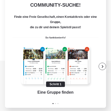
COMMUNITY-SUCHE!
Finde eine Freie Gesellschaft, einen Kontaktkreis oder eine
Gruppe,
die zu dir und deinem Spielstil passt!
So funktioniert's!
Zur PC-Seite
Schritt 1
Eine Gruppe finden
Auf 
Spiel herunterladen
Offizielle Informationen