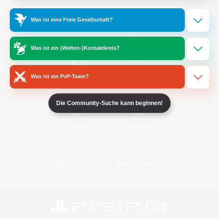
Was ist eine Freie Gesellschaft?
/
Facebook
X
News
Was ist ein (Welten-)Kontaktkreis?
Was ist ein PvP-Team?
YouTube
Instagram
Die Community-Suche kann beginnen!
Twitch
Bluesky
Lizenz
Regeln & Richtlinien
Datenschutzrichtlinie
Cookie-Richtlinien
Abo jetzt kündigen