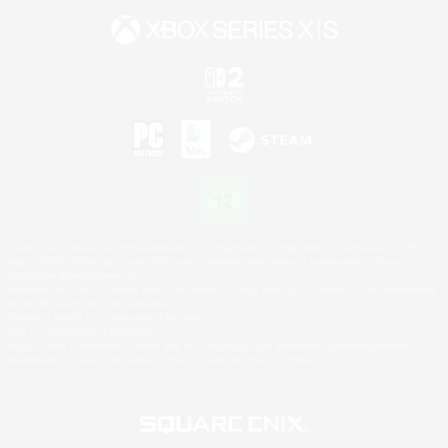
©2026 Sony Interactive Entertainment LLC."PlayStation Family Mark", "PlayStation", "PS5
logo", "PS5", "PS4 logo" and "PS4" are registered trademarks or trademarks of Sony
Interactive Entertainment Inc.
Microsoft, the XBOX Sphere mark, the Series X|S logo and XBOX Series X|S are trademarks
of the Microsoft group of companies.
Nintendo Switch is a trademark of Nintendo.
Mac is a trademark of Apple Inc.
©2026 Valve Corporation. Steam and the Steam logo are trademarks and/or registered
trademarks of Valve Corporation in the U.S. and/or other countries.