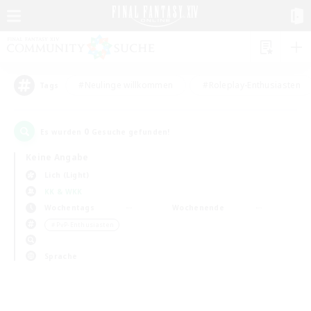
#Neulinge willkommen
#Roleplay-Enthusiasten
Tags
0
Es wurden
Gesuche gefunden!
Keine Angabe
Lich (Light)
KK & WKK
Wochentags
Wochenende
＃PvP-Enthusiasten
Sprache