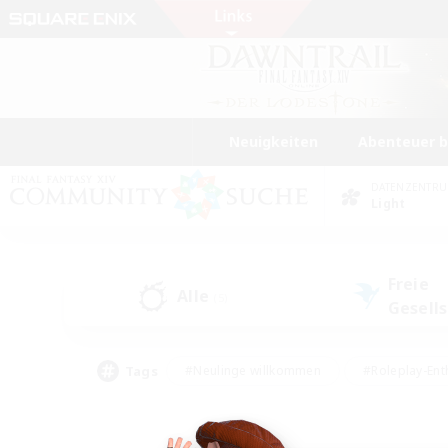
Neuigkeiten
Abenteuer 
DATENZENTR
Light
Freie
Alle
(5)
Gesell
Tags
#Neulinge willkommen
#Roleplay-Ent
#Mehrsprachig
#Unterkunft-Enthusias
#Screenshot-Enthusiasten
#Hochstufig