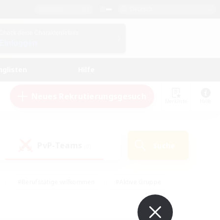
Deutsch
Check deine Charakterdetails
Einloggen
nglisten
Hilfe
Neues Rekrutierungsgesuch
Merkliste
Hilfe
PvP-Teams
Suche
(0)
#Berufstätige willkommen
#Aktive Gruppe
eundlich
#Hardcore
#Hohe Jagd
Hobbys/Interessen
#PvP-Enthusiasten