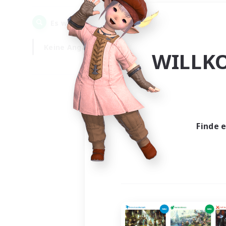
0
Es wurden
Gesuche gefunden!
Keine Angabe
Wochentags
WILLK
Finde 
Es wur
Nich