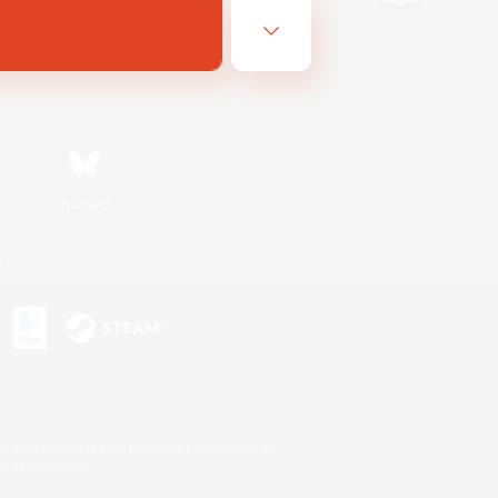
Bluesky
n
s or trademarks of Sony Interactive Entertainment Inc.
up of companies.