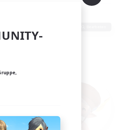
h
Sprache
Bearbeiten
UNITY-
Gruppe,
funden.
tern!