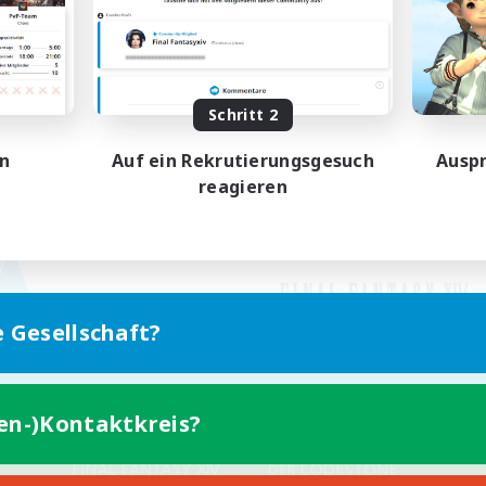
Schritt 2
en
Auf ein Rekrutierungsgesuch
Auspr
reagieren
e Gesellschaft?
ten-)Kontaktkreis?
Version für Mobilgeräte