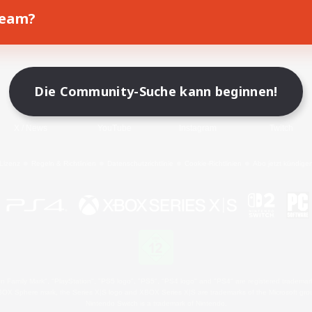
Team?
Spiel herunterladen
Offizielle Informationen
Die Community-Suche kann beginnen!
X
/
News
YouTube
Instagram
Twitch
Lizenz
Regeln & Richtlinien
Datenschutzrichtlinie
Cookie-Richtlinien
Abo jetzt kündige
 Family Mark", "PlayStation", "PS5 logo", "PS5", "PS4 logo" and "PS4" are registered trademark
XBOX Sphere mark, the Series X|S logo and XBOX Series X|S are trademarks of the Microsoft gro
Nintendo Switch is a trademark of Nintendo.