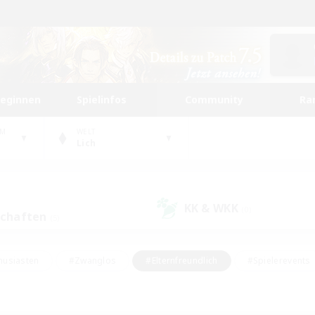
beginnen
Spielinfos
Community
Ra
UM
WELT
Lich
KK & WKK
(0)
schaften
(5)
husiasten
#Zwanglos
#Elternfreundlich
#Spielerevents
ten
#Glamour-Enthusiasten
#Schatzkarten
#Studentenfr
e Inhalte
#Lore-Enthusiasten
#Handwerker/Sammler
#