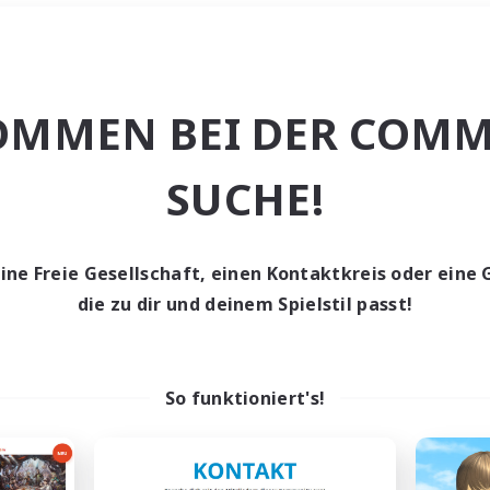
Wochenende
＃Elternfreundlic
OMMEN BEI DER COMM
SUCHE!
eine Freie Gesellschaft, einen Kontaktkreis oder eine 
0 Gesuche
die zu dir und deinem Spielstil passt!
den keine Gesuche ge
So funktioniert's!
t aufgeben! Versuche es mit anderen Suchfil