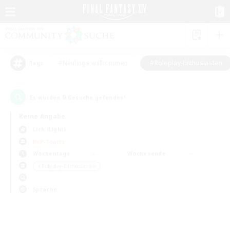
#Neulinge willkommen
#Roleplay-Enthusiasten
Tags
0
Es wurden
Gesuche gefunden!
Keine Angabe
Lich (Light)
PvP-Teams
Wochentags
Wochenende
＃Roleplay-Enthusiasten
Sprache