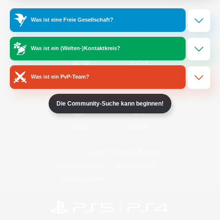
Was ist eine Freie Gesellschaft?
/
Facebook
X
News
Was ist ein (Welten-)Kontaktkreis?
Was ist ein PvP-Team?
YouTube
Instagram
Die Community-Suche kann beginnen!
Twitch
Bluesky
Lizenz
Regeln & Richtlinien
Datenschutzrichtlinie
Cookie-Richtlinien
Abo jetzt kündigen