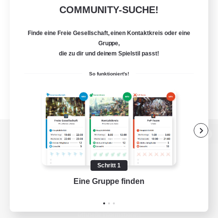
COMMUNITY-SUCHE!
Finde eine Freie Gesellschaft, einen Kontaktkreis oder eine
Gruppe,
die zu dir und deinem Spielstil passt!
So funktioniert's!
Zur PC-Seite
Schritt 1
Eine Gruppe finden
Auf 
Spiel herunterladen
Offizielle Informationen