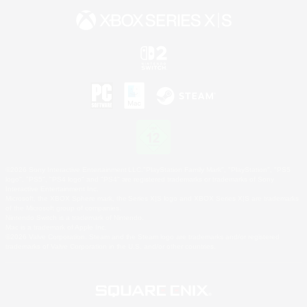
©2026 Sony Interactive Entertainment LLC."PlayStation Family Mark", "PlayStation", "PS5
logo", "PS5", "PS4 logo" and "PS4" are registered trademarks or trademarks of Sony
Interactive Entertainment Inc.
Microsoft, the XBOX Sphere mark, the Series X|S logo and XBOX Series X|S are trademarks
of the Microsoft group of companies.
Nintendo Switch is a trademark of Nintendo.
Mac is a trademark of Apple Inc.
©2026 Valve Corporation. Steam and the Steam logo are trademarks and/or registered
trademarks of Valve Corporation in the U.S. and/or other countries.