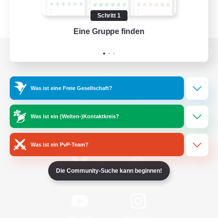
Schritt 1
Eine Gruppe finden
Auf 
Zur PC-Seite
Was ist eine Freie Gesellschaft?
Spiel herunterladen
Was ist ein (Welten-)Kontaktkreis?
Offizielle Informationen
Was ist ein PvP-Team?
Die Community-Suche kann beginnen!
/
Facebook
X
News
YouTube
Instagram