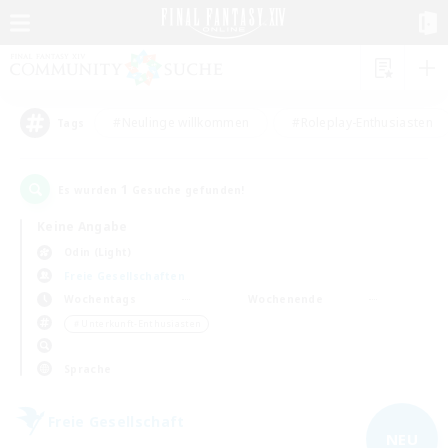
#Neulinge willkommen
#Roleplay-Enthusiasten
Tags
1
Es wurden
Gesuche gefunden!
Keine Angabe
Odin (Light)
Freie Gesellschaften
Wochentags
Wochenende
＃Unterkunft-Enthusiasten
Sprache
Freie Gesellschaft
NEU