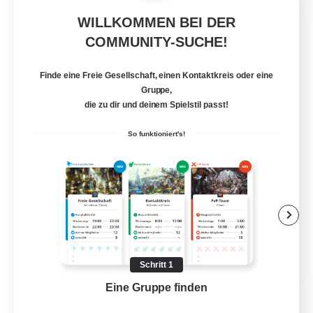
WILLKOMMEN BEI DER
Aetheria
COMMUNITY-SUCHE!
Rekrutierung für neue Mitglieder
Odin [Light]
Finde eine Freie Gesellschaft, einen Kontaktkreis oder eine
50
Gesucht
Gruppe,
die zu dir und deinem Spielstil passt!
Midcore
So funktioniert's!
Aktive Gruppe
Hochstufige Inhalte
Handwerker/Sammler
Berufstätige willkommen
EN
Schritt 1
Details ansehen
Eine Gruppe finden
Auf 
Endet am 03.09.2026