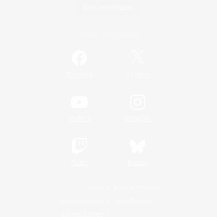
Spiel herunterladen
Offizielle Informationen
/
Facebook
X
News
YouTube
Instagram
Twitch
Bluesky
Lizenz
Regeln & Richtlinien
Datenschutzrichtlinie
Cookie-Richtlinien
Abo jetzt kündigen