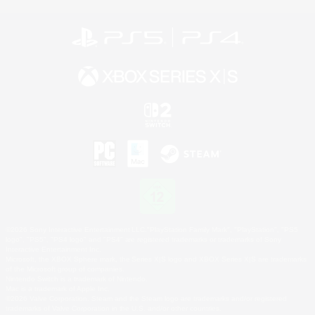
©2026 Sony Interactive Entertainment LLC."PlayStation Family Mark", "PlayStation", "PS5
logo", "PS5", "PS4 logo" and "PS4" are registered trademarks or trademarks of Sony
Interactive Entertainment Inc.
Microsoft, the XBOX Sphere mark, the Series X|S logo and XBOX Series X|S are trademarks
of the Microsoft group of companies.
Nintendo Switch is a trademark of Nintendo.
Mac is a trademark of Apple Inc.
©2026 Valve Corporation. Steam and the Steam logo are trademarks and/or registered
trademarks of Valve Corporation in the U.S. and/or other countries.