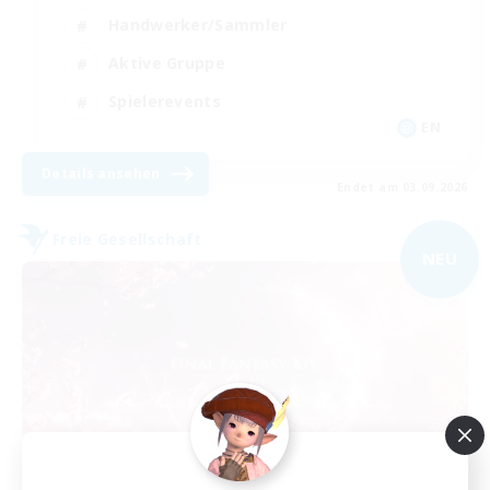
Handwerker/Sammler
Aktive Gruppe
Spielerevents
EN
Details ansehen
Endet am 03.09.2026
Freie Gesellschaft
NEU