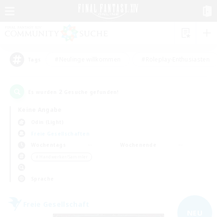
#Neulinge willkommen
#Roleplay-Enthusiasten
Tags
2
Es wurden
Gesuche gefunden!
Keine Angabe
Odin (Light)
Freie Gesellschaften
Wochentags
Wochenende
＃Handwerker/Sammler
Sprache
Freie Gesellschaft
NEU