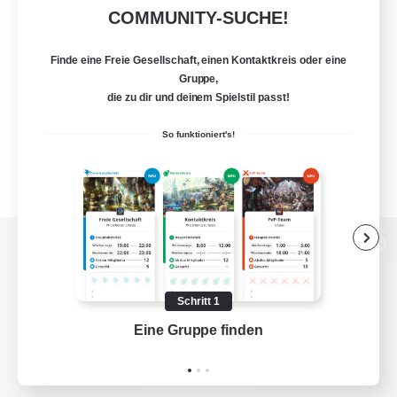
COMMUNITY-SUCHE!
Finde eine Freie Gesellschaft, einen Kontaktkreis oder eine
Gruppe,
die zu dir und deinem Spielstil passt!
So funktioniert's!
Zur PC-Seite
Schritt 1
Eine Gruppe finden
Auf 
Spiel herunterladen
Offizielle Informationen