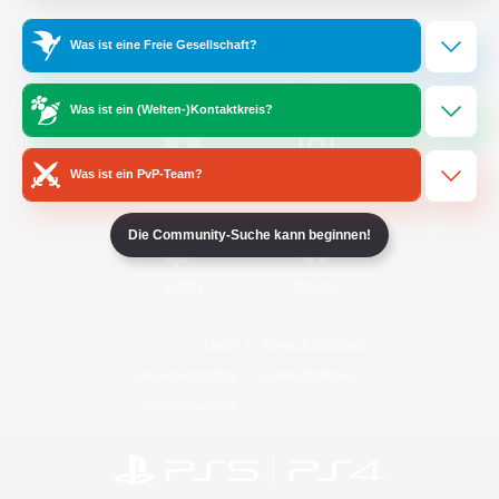
Was ist eine Freie Gesellschaft?
/
Facebook
X
News
Was ist ein (Welten-)Kontaktkreis?
Was ist ein PvP-Team?
YouTube
Instagram
Die Community-Suche kann beginnen!
Twitch
Bluesky
Lizenz
Regeln & Richtlinien
Datenschutzrichtlinie
Cookie-Richtlinien
Abo jetzt kündigen