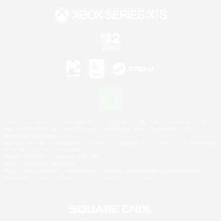
©2026 Sony Interactive Entertainment LLC."PlayStation Family Mark", "PlayStation", "PS5
logo", "PS5", "PS4 logo" and "PS4" are registered trademarks or trademarks of Sony
Interactive Entertainment Inc.
Microsoft, the XBOX Sphere mark, the Series X|S logo and XBOX Series X|S are trademarks
of the Microsoft group of companies.
Nintendo Switch is a trademark of Nintendo.
Mac is a trademark of Apple Inc.
©2026 Valve Corporation. Steam and the Steam logo are trademarks and/or registered
trademarks of Valve Corporation in the U.S. and/or other countries.