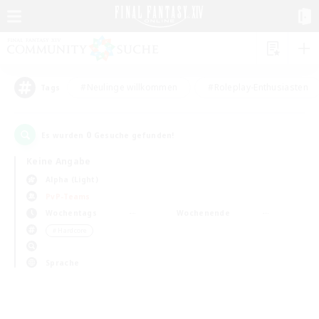
#Neulinge willkommen
#Roleplay-Enthusiasten
Tags
0
Es wurden
Gesuche gefunden!
Keine Angabe
Alpha (Light)
PvP-Teams
Wochentags
Wochenende
＃Hardcore
Sprache