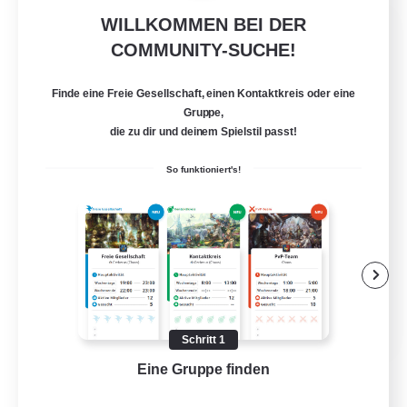
WILLKOMMEN BEI DER
Fluffy Moogles
COMMUNITY-SUCHE!
Rekrutierung für neue Mitglieder
Raiden [Light]
Finde eine Freie Gesellschaft, einen Kontaktkreis oder eine
20
Gesucht
Gruppe,
die zu dir und deinem Spielstil passt!
So funktioniert's!
Neulinge willkommen
Berufstätige willkommen
Roleplay-Enthusiasten
Mehrsprachig
EN / DE
Schritt 1
Details ansehen
Eine Gruppe finden
Auf 
Endet am 26.08.2026