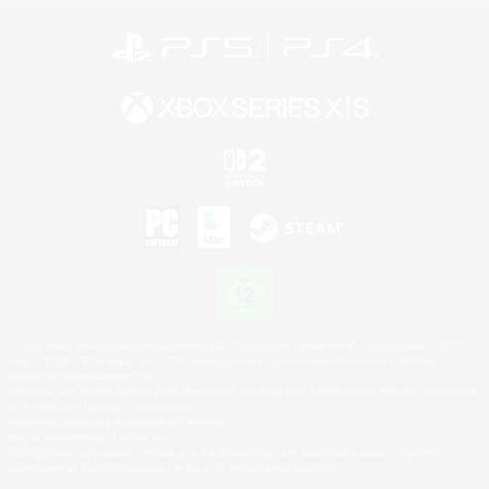
©2026 Sony Interactive Entertainment LLC."PlayStation Family Mark", "PlayStation", "PS5
logo", "PS5", "PS4 logo" and "PS4" are registered trademarks or trademarks of Sony
Interactive Entertainment Inc.
Microsoft, the XBOX Sphere mark, the Series X|S logo and XBOX Series X|S are trademarks
of the Microsoft group of companies.
Nintendo Switch is a trademark of Nintendo.
Mac is a trademark of Apple Inc.
©2026 Valve Corporation. Steam and the Steam logo are trademarks and/or registered
trademarks of Valve Corporation in the U.S. and/or other countries.