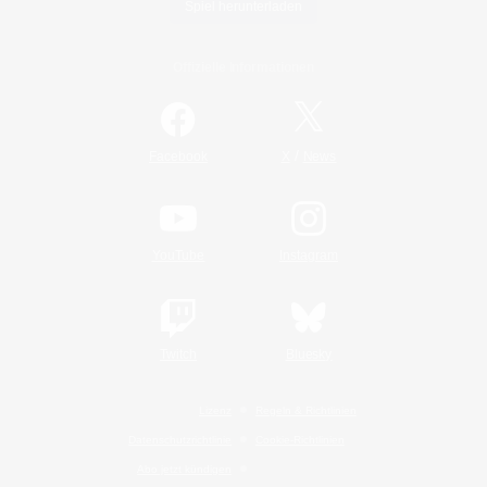
Spiel herunterladen
Offizielle Informationen
/
Facebook
X
News
YouTube
Instagram
Twitch
Bluesky
Lizenz
Regeln & Richtlinien
Datenschutzrichtlinie
Cookie-Richtlinien
Abo jetzt kündigen