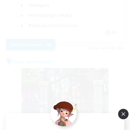
Zwanglos
Hochstufige Inhalte
Roleplay-Enthusiasten
DE
Details ansehen
Endet am 04.09.2026
Freie Gesellschaft