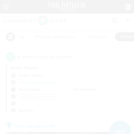
#Neulinge willkommen
#Zwanglos
#Rolepl
Tags
2
Es wurden
Gesuche gefunden!
Keine Angabe
Raiden (Light)
Freie Gesellschaften
Wochentags
Wochenende
＃Roleplay-Enthusiasten
Sprache
Freie Gesellschaft
NEU