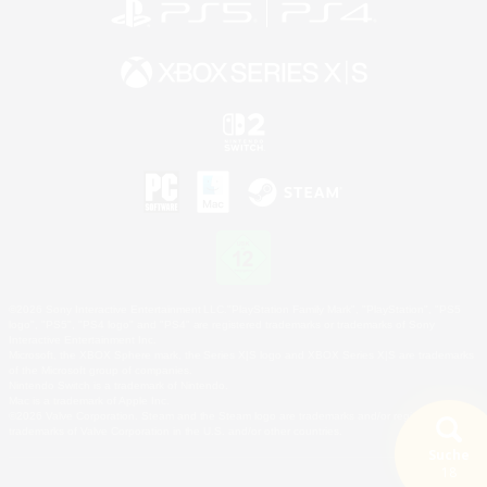
©2026 Sony Interactive Entertainment LLC."PlayStation Family Mark", "PlayStation", "PS5
logo", "PS5", "PS4 logo" and "PS4" are registered trademarks or trademarks of Sony
Interactive Entertainment Inc.
Microsoft, the XBOX Sphere mark, the Series X|S logo and XBOX Series X|S are trademarks
of the Microsoft group of companies.
Nintendo Switch is a trademark of Nintendo.
Mac is a trademark of Apple Inc.
©2026 Valve Corporation. Steam and the Steam logo are trademarks and/or registered
trademarks of Valve Corporation in the U.S. and/or other countries.
Suche
18