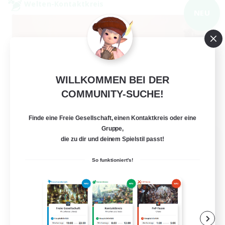
Welten-Kontaktkreis
NEU
WILLKOMMEN BEI DER
COMMUNITY-SUCHE!
Finde eine Freie Gesellschaft, einen Kontaktkreis oder eine
Gruppe,
40&Fabulous
die zu dir und deinem Spielstil passt!
Rekrutierung für neue Mitglieder
Light
So funktioniert's!
10
Gesucht
40+ and Fabulous