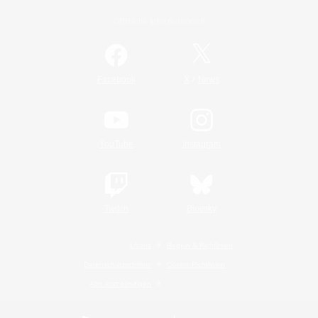
Offizielle Informationen
/
Facebook
X
News
YouTube
Instagram
Twitch
Bluesky
Lizenz
Regeln & Richtlinien
Datenschutzrichtlinie
Cookie-Richtlinien
Abo jetzt kündigen