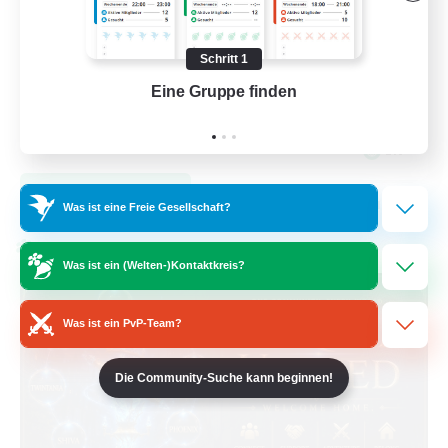
Zwanglos
Berufstätige willkommen
Schritt 1
Neulinge willkommen
Eine Gruppe finden
Auf 
EN
Details ansehen
Endet am 31.08.2026
Was ist eine Freie Gesellschaft?
Welten-Kontaktkreis
Was ist ein (Welten-)Kontaktkreis?
Was ist ein PvP-Team?
Die Community-Suche kann beginnen!