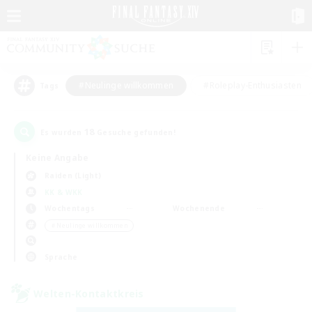
#Neulinge willkommen
#Roleplay-Enthusiasten
Tags
18
Es wurden
Gesuche gefunden!
Keine Angabe
Raiden (Light)
KK & WKK
Wochentags
Wochenende
＃Neulinge willkommen
Sprache
Welten-Kontaktkreis