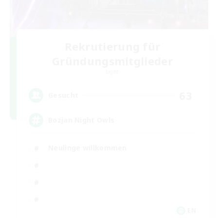
Rekrutierung für
Gründungsmitglieder
Light
63
Gesucht
Bozjan Night Owls
Neulinge willkommen
EN