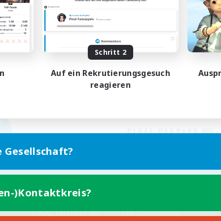
Schritt 2
en
Auf ein Rekrutierungsgesuch
Auspr
reagieren
e Gesellschaft?
ten-)Kontaktkreis?
Version für Mobilgeräte