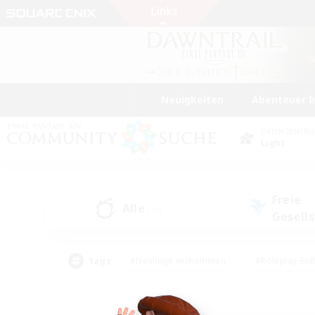
Neuigkeiten
Abenteuer 
DATENZENTR
Light
Freie
Alle
(11)
Gesell
Tags
#Neulinge willkommen
#Roleplay-Ent
#Mehrsprachig
#Unterkunft-Enthusias
#Screenshot-Enthusiasten
#Hochstufig