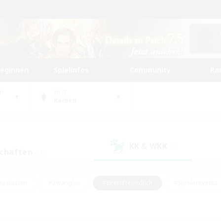
beginnen
Spielinfos
Community
Ra
UM
WELT
Raiden
KK & WKK
(0)
schaften
(11)
husiasten
#Zwanglos
#Elternfreundlich
#Spielerevents
ten
#Glamour-Enthusiasten
#Schatzkarten
#Studentenfr
e Inhalte
#Lore-Enthusiasten
#Handwerker/Sammler
#