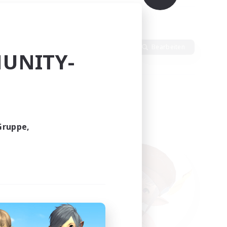
h
Sprache
Bearbeiten
UNITY-
Gruppe,
funden.
tern!