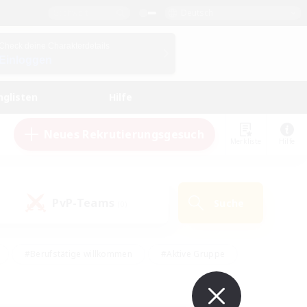
Deutsch
Check deine Charakterdetails
Einloggen
nglisten
Hilfe
Neues Rekrutierungsgesuch
Merkliste
Hilfe
PvP-Teams
Suche
(0)
#Berufstätige willkommen
#Aktive Gruppe
eundlich
#Hardcore
#Hohe Jagd
Hobbys/Interessen
#PvP-Enthusiasten