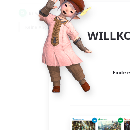
0
Es wurden
Gesuche gefunden!
Keine Angabe
Wochentags
WILLK
Finde 
Es wur
Nich