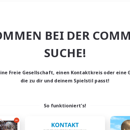
Wochenende
＃Elternfreundlic
OMMEN BEI DER COMM
SUCHE!
eine Freie Gesellschaft, einen Kontaktkreis oder eine 
0 Gesuche
die zu dir und deinem Spielstil passt!
den keine Gesuche ge
So funktioniert's!
t aufgeben! Versuche es mit anderen Suchfil