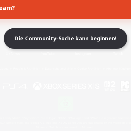
Team?
Spiel herunterladen
Offizielle Informationen
Die Community-Suche kann beginnen!
X
/
News
YouTube
Instagram
Twitch
Lizenz
Regeln & Richtlinien
Datenschutzrichtlinie
Cookie-Richtlinien
Abo jetzt kündige
 Family Mark", "PlayStation", "PS5 logo", "PS5", "PS4 logo" and "PS4" are registered trademark
XBOX Sphere mark, the Series X|S logo and XBOX Series X|S are trademarks of the Microsoft gro
Nintendo Switch is a trademark of Nintendo.