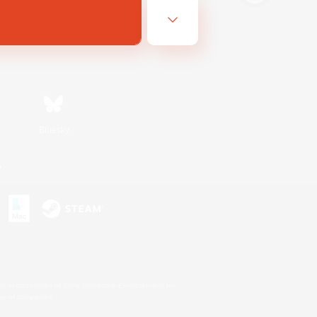
Bluesky
n
s or trademarks of Sony Interactive Entertainment Inc.
up of companies.