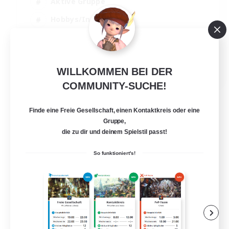
Aktive Gruppe
Hobbys/Interessen
Mehrsprachig
Zwanglos
JA / EN / DE / FR
WILLKOMMEN BEI DER
COMMUNITY-SUCHE!
Details ansehen
Endet am 06.09.2026
Finde eine Freie Gesellschaft, einen Kontaktkreis oder eine
Gruppe,
die zu dir und deinem Spielstil passt!
So funktioniert's!