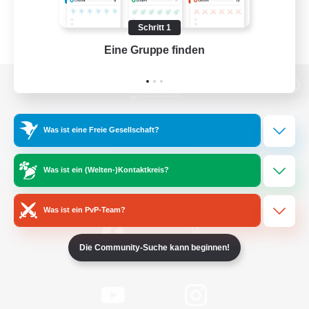
Schritt 1
Eine Gruppe finden
Auf 
Zur PC-Seite
Was ist eine Freie Gesellschaft?
Spiel herunterladen
Was ist ein (Welten-)Kontaktkreis?
Offizielle Informationen
Was ist ein PvP-Team?
Die Community-Suche kann beginnen!
/
Facebook
X
News