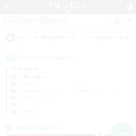
#Neulinge willkommen
#Roleplay-Enthusiasten
Tags
1
Es wurden
Gesuche gefunden!
Keine Angabe
Raiden (Light)
KK & WKK
Wochentags
Wochenende
＃Mehrsprachig
Sprache
Welten-Kontaktkreis
NEU