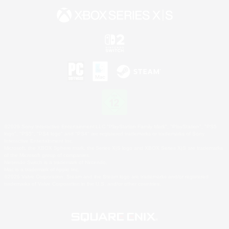
©2026 Sony Interactive Entertainment LLC."PlayStation Family Mark", "PlayStation", "PS5
logo", "PS5", "PS4 logo" and "PS4" are registered trademarks or trademarks of Sony
Interactive Entertainment Inc.
Microsoft, the XBOX Sphere mark, the Series X|S logo and XBOX Series X|S are trademarks
of the Microsoft group of companies.
Nintendo Switch is a trademark of Nintendo.
Mac is a trademark of Apple Inc.
©2026 Valve Corporation. Steam and the Steam logo are trademarks and/or registered
trademarks of Valve Corporation in the U.S. and/or other countries.