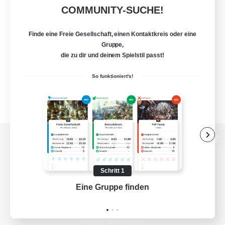
COMMUNITY-SUCHE!
Finde eine Freie Gesellschaft, einen Kontaktkreis oder eine
Gruppe,
die zu dir und deinem Spielstil passt!
So funktioniert's!
Zur PC-Seite
Schritt 1
Eine Gruppe finden
Auf 
Spiel herunterladen
Offizielle Informationen