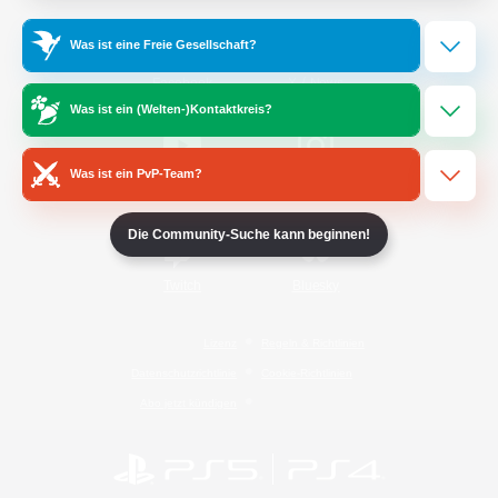
Was ist eine Freie Gesellschaft?
/
Facebook
X
News
Was ist ein (Welten-)Kontaktkreis?
Was ist ein PvP-Team?
YouTube
Instagram
Die Community-Suche kann beginnen!
Twitch
Bluesky
Lizenz
Regeln & Richtlinien
Datenschutzrichtlinie
Cookie-Richtlinien
Abo jetzt kündigen