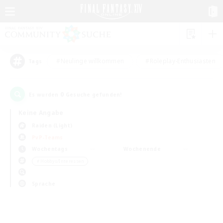
#Neulinge willkommen
#Roleplay-Enthusiasten
Tags
0
Es wurden
Gesuche gefunden!
Keine Angabe
Raiden (Light)
PvP-Teams
Wochentags
Wochenende
＃Hobbys/Interessen
Sprache