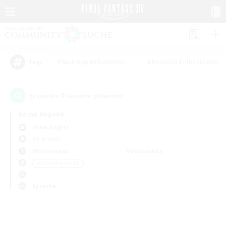
#Neulinge willkommen
#Roleplay-Enthusiasten
Tags
0
Es wurden
Gesuche gefunden!
Keine Angabe
Shiva (Light)
KK & WKK
Wochentags
Wochenende
＃Elternfreundlich
Sprache