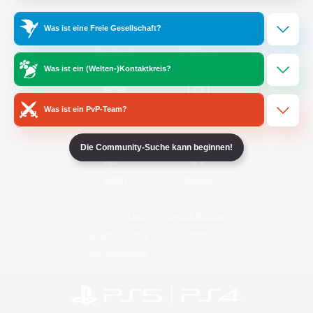
Was ist eine Freie Gesellschaft?
/
Facebook
X
News
Was ist ein (Welten-)Kontaktkreis?
Was ist ein PvP-Team?
YouTube
Instagram
Die Community-Suche kann beginnen!
Twitch
Bluesky
Lizenz
Regeln & Richtlinien
Datenschutzrichtlinie
Cookie-Richtlinien
Abo jetzt kündigen