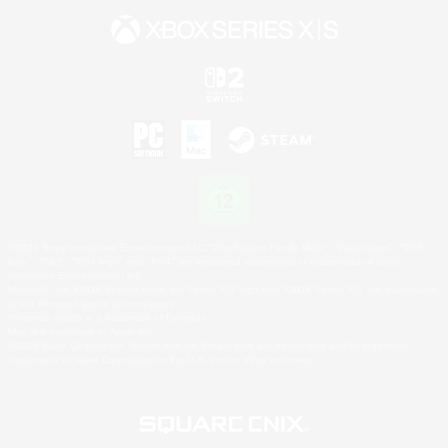
©2026 Sony Interactive Entertainment LLC."PlayStation Family Mark", "PlayStation", "PS5
logo", "PS5", "PS4 logo" and "PS4" are registered trademarks or trademarks of Sony
Interactive Entertainment Inc.
Microsoft, the XBOX Sphere mark, the Series X|S logo and XBOX Series X|S are trademarks
of the Microsoft group of companies.
Nintendo Switch is a trademark of Nintendo.
Mac is a trademark of Apple Inc.
©2026 Valve Corporation. Steam and the Steam logo are trademarks and/or registered
trademarks of Valve Corporation in the U.S. and/or other countries.