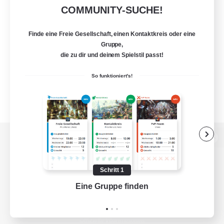
COMMUNITY-SUCHE!
Finde eine Freie Gesellschaft, einen Kontaktkreis oder eine
Gruppe,
die zu dir und deinem Spielstil passt!
So funktioniert's!
Zur PC-Seite
Schritt 1
Eine Gruppe finden
Auf 
Spiel herunterladen
Offizielle Informationen