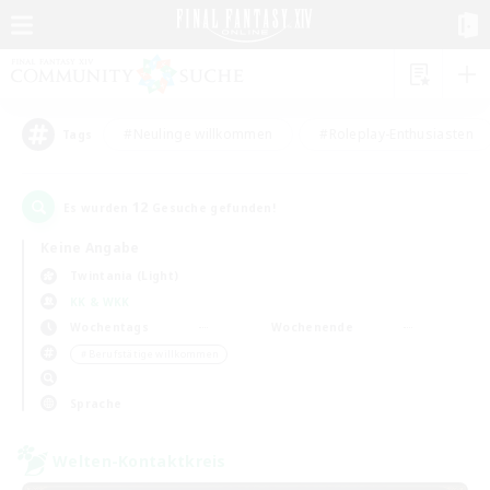
#Neulinge willkommen
#Roleplay-Enthusiasten
Tags
12
Es wurden
Gesuche gefunden!
Keine Angabe
Twintania (Light)
KK & WKK
Wochentags
Wochenende
＃Berufstätige willkommen
Sprache
Welten-Kontaktkreis