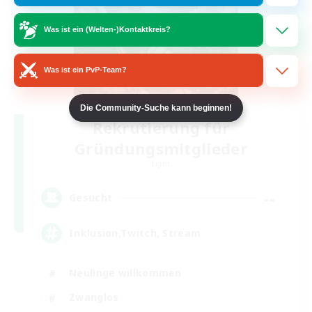
Was ist ein (Welten-)Kontaktkreis?
Was ist ein PvP-Team?
Die Community-Suche kann beginnen!
Rekrutierung für
Gründungsmitglieder
Light
--
Gesucht
Inklusion,Twitch, Stream
Neulinge willkommen
Zwanglos