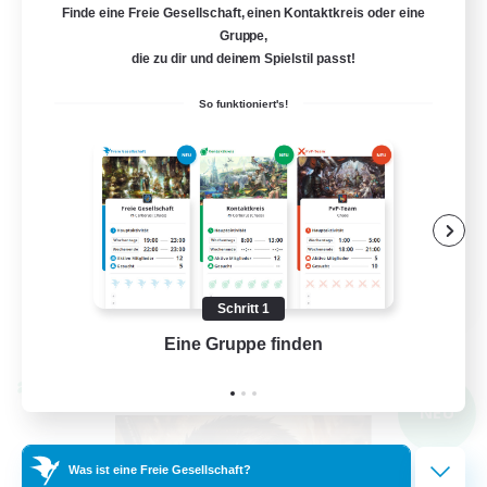
Finde eine Freie Gesellschaft, einen Kontaktkreis oder eine
50
Gesucht
Gruppe,
die zu dir und deinem Spielstil passt!
FFXIV DIscord Server
So funktioniert's!
Berufstätige willkommen
Hardcore
Hochstufige Inhalte
Neulinge willkommen
EN
Schritt 1
Details ansehen
Endet am 04.09.2026
Eine Gruppe finden
Auf 
Welten-Kontaktkreis
NEU
Was ist eine Freie Gesellschaft?