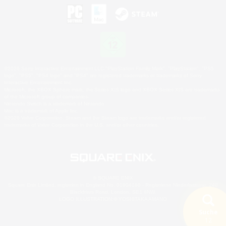
©2026 Sony Interactive Entertainment LLC."PlayStation Family Mark", "PlayStation", "PS5
logo", "PS5", "PS4 logo" and "PS4" are registered trademarks or trademarks of Sony
Interactive Entertainment Inc.
Microsoft, the XBOX Sphere mark, the Series X|S logo and XBOX Series X|S are trademarks
of the Microsoft group of companies.
Nintendo Switch is a trademark of Nintendo.
Mac is a trademark of Apple Inc.
©2026 Valve Corporation. Steam and the Steam logo are trademarks and/or registered
trademarks of Valve Corporation in the U.S. and/or other countries.
© SQUARE ENIX
Square Enix Limited, registriert in England No. 01804186 - Registrierte Niederlassung: 240
Blackfriars Road, London, SE1 8NW.
LOGO ILLUSTRATION:© YOSHITAKA AMANO
Suche
12