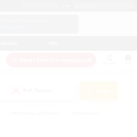
Deutsch
Check deine Charakterdetails
Einloggen
nglisten
Hilfe
Neues Rekrutierungsgesuch
Merkliste
Hilfe
PvP-Teams
Suche
(0)
#Berufstätige willkommen
#Aktive Gruppe
en
#Handwerker/Sammler
#Hohe Jagd
Enthusiasten
#PvP-Enthusiasten