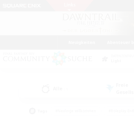
Neuigkeiten
Abenteuer 
DATENZENTR
Light
Freie
Alle
(7)
Gesell
Tags
#Neulinge willkommen
#Roleplay-Ent
#Mehrsprachig
#Studentenfreundlich
#Screenshot-Enthusiasten
#Har