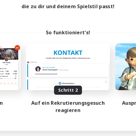
15:00
21:00
entags
die zu dir und deinem Spielstil passt!
15:00
23:00
enende
48
ive Mitglieder
100
sucht
So funktioniert's!
shion Contests
mour-Enthusiasten
ive Gruppe
atzkarten
elerevents
EN
Endet am 23.08.2026
Schritt 2
en
Auf ein Rekrutierungsgesuch
Auspr
reagieren