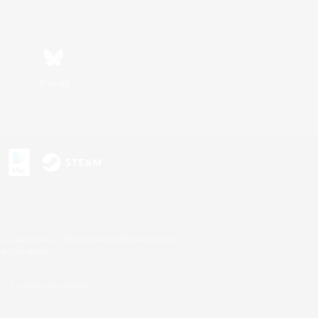
Bluesky
n
s or trademarks of Sony Interactive Entertainment Inc.
up of companies.
U.S. and/or other countries.