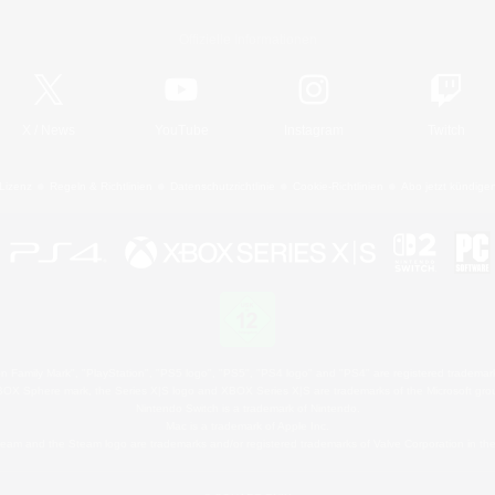
Offizielle Informationen
X
/
News
YouTube
Instagram
Twitch
Lizenz
Regeln & Richtlinien
Datenschutzrichtlinie
Cookie-Richtlinien
Abo jetzt kündige
 Family Mark", "PlayStation", "PS5 logo", "PS5", "PS4 logo" and "PS4" are registered trademark
XBOX Sphere mark, the Series X|S logo and XBOX Series X|S are trademarks of the Microsoft gro
Nintendo Switch is a trademark of Nintendo.
Mac is a trademark of Apple Inc.
eam and the Steam logo are trademarks and/or registered trademarks of Valve Corporation in the 