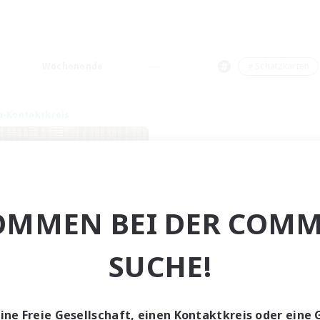
Wochenende
＃Schatzkarten
n-Kontaktkreis
OMMEN BEI DER COMM
Eternal Hearts
SUCHE!
rutierung für neue Mitglieder
Light
ptaktivität
eine Freie Gesellschaft, einen Kontaktkreis oder eine 