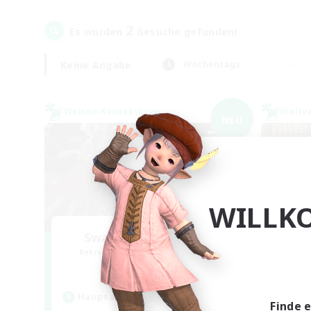
2
Es wurden
Gesuche gefunden!
Keine Angabe
Wochentags
Welten-Kontaktkreis
Welte
NEU
WILLK
Swaghafte Bomber
Rekrutierung für neue Mitglieder
Rek
Light
Hauptaktivität
Hau
Finde 