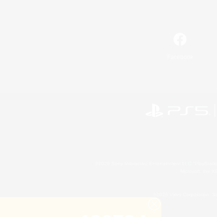
Facebook
©2026 Sony Interactive Entertainment LLC."PlayStation
Microsoft, the 
©2026 Valve Corporation. St