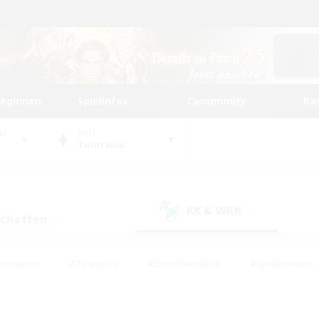
beginnen
Spielinfos
Community
Ra
UM
WELT
Twintania
KK & WKK
(2)
schaften
(5)
husiasten
#Zwanglos
#Elternfreundlich
#Spielerevents
#Unterkunft-Enthusiasten
#Glamour-Enthusiasten
#Schatzkart
dcore
#Hochstufige Inhalte
#Hobbys/Interessen
#Lore-