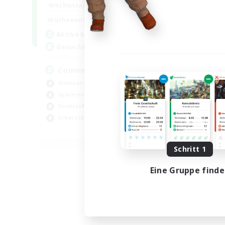
16:00
23:00
Wochentags
Woch
1:00
24:00
Wochenende
Woch
6
Aktive Mitglieder
Akt
30
Gesucht
Ge
Community
Fa
Glamour-Enthusiasten
Gla
Spielerevents
Akt
Hochstufige Inhalte
Sch
Schatzkarten
Spi
DE
Endet am 05.09.2026
Schritt 1
Eine Gruppe find