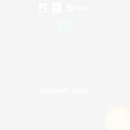
©2026 Sony Interactive Entertainment LLC."PlayStation Family Mark", "PlayStation", "PS5
logo", "PS5", "PS4 logo" and "PS4" are registered trademarks or trademarks of Sony
Interactive Entertainment Inc.
Microsoft, the XBOX Sphere mark, the Series X|S logo and XBOX Series X|S are trademarks
of the Microsoft group of companies.
Nintendo Switch is a trademark of Nintendo.
Mac is a trademark of Apple Inc.
©2026 Valve Corporation. Steam and the Steam logo are trademarks and/or registered
trademarks of Valve Corporation in the U.S. and/or other countries.
© SQUARE ENIX
Square Enix Limited, registriert in England No. 01804186 - Registrierte Niederlassung: 240
Blackfriars Road, London, SE1 8NW.
LOGO ILLUSTRATION:© YOSHITAKA AMANO
Suche
12