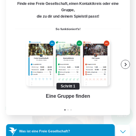
Finde eine Freie Gesellschaft, einen Kontaktkreis oder eine
50
Gesucht
Gruppe,
die zu dir und deinem Spielstil passt!
FFXIV DIscord Server
So funktioniert's!
Berufstätige willkommen
Hardcore
Hochstufige Inhalte
Neulinge willkommen
EN
Schritt 1
Details ansehen
Endet am 04.09.2026
Eine Gruppe finden
Auf 
Welten-Kontaktkreis
NEU
Was ist eine Freie Gesellschaft?