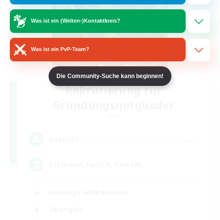
Was ist ein (Welten-)Kontaktkreis?
Was ist ein PvP-Team?
Die Community-Suche kann beginnen!
Rekrutierung für
Gründungsmitglieder
Light
--
Gesucht
Inklusion,Twitch, Stream
Neulinge willkommen
Zwanglos