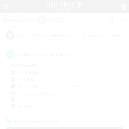
#Neulinge willkommen
#Roleplay-Enthusiasten
Tags
12
Es wurden
Gesuche gefunden!
Keine Angabe
Alpha (Light)
KK & WKK
Wochentags
Wochenende
＃Berufstätige willkommen
Sprache
Welten-Kontaktkreis