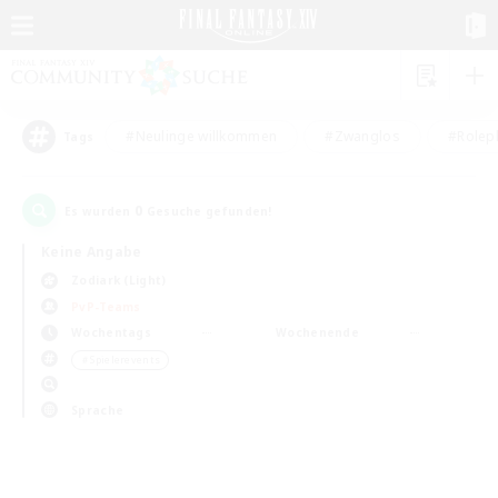
#Neulinge willkommen
#Zwanglos
#Rolepl
Tags
0
Es wurden
Gesuche gefunden!
Keine Angabe
Zodiark (Light)
PvP-Teams
Wochentags
Wochenende
＃Spielerevents
Sprache