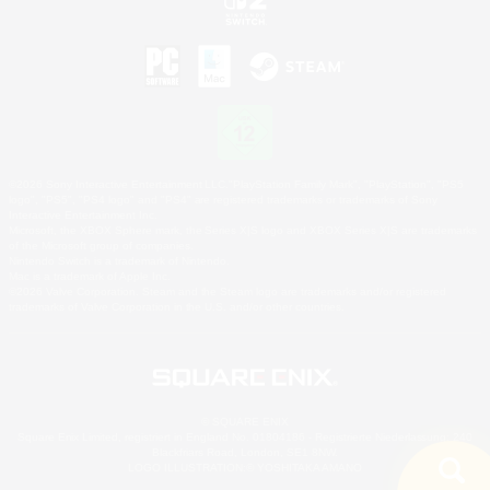
©2026 Sony Interactive Entertainment LLC."PlayStation Family Mark", "PlayStation", "PS5
logo", "PS5", "PS4 logo" and "PS4" are registered trademarks or trademarks of Sony
Interactive Entertainment Inc.
Microsoft, the XBOX Sphere mark, the Series X|S logo and XBOX Series X|S are trademarks
of the Microsoft group of companies.
Nintendo Switch is a trademark of Nintendo.
Mac is a trademark of Apple Inc.
©2026 Valve Corporation. Steam and the Steam logo are trademarks and/or registered
trademarks of Valve Corporation in the U.S. and/or other countries.
© SQUARE ENIX
Square Enix Limited, registriert in England No. 01804186 - Registrierte Niederlassung: 240
Blackfriars Road, London, SE1 8NW.
LOGO ILLUSTRATION:© YOSHITAKA AMANO