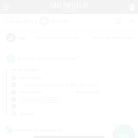
#Glamour-Enthusiasten
#Neulinge willkommen
Tags
5
Es wurden
Gesuche gefunden!
Keine Angabe
Alpha (Light)
Freie Gesellschaften
KK & WKK
PvP-Teams
Wochentags
Wochenende
＃Roleplay-Enthusiasten
Sprache
Welten-Kontaktkreis
NEU