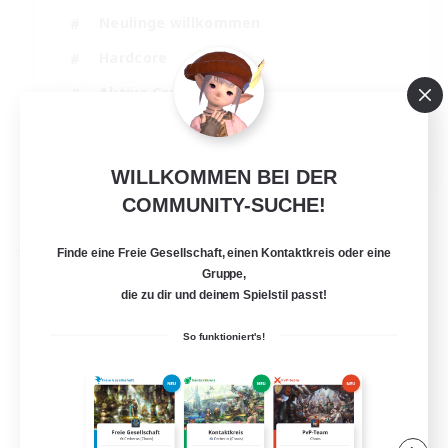
Neulinge willkommen
Hardcore
Aktive Gruppe
Roleplay-Enthusiasten
EN
WILLKOMMEN BEI DER
Details ansehen
COMMUNITY-SUCHE!
Endet am 26.08.2026
Freie Gesellschaft
Finde eine Freie Gesellschaft, einen Kontaktkreis oder eine
Gruppe,
die zu dir und deinem Spielstil passt!
So funktioniert's!