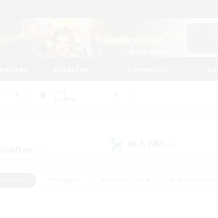
beginnen
Spielinfos
Community
Ra
UM
WELT
Raiden
KK & WKK
(4)
schaften
(2)
husiasten
#Zwanglos
#Elternfreundlich
#Spielerevents
ten
#Glamour-Enthusiasten
#Schatzkarten
#Studentenfr
e Inhalte
#Lore-Enthusiasten
#Handwerker/Sammler
#