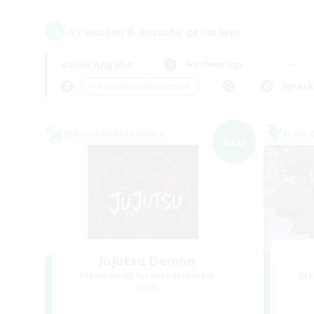
6
Es wurden
Gesuche gefunden!
Keine Angabe
Wochentags
＃Roleplay-Enthusiasten
Sprach
Welten-Kontaktkreis
Freie 
NEU
Jujutsu Demon
Rekrutierung für neue Mitglieder
Rek
Light