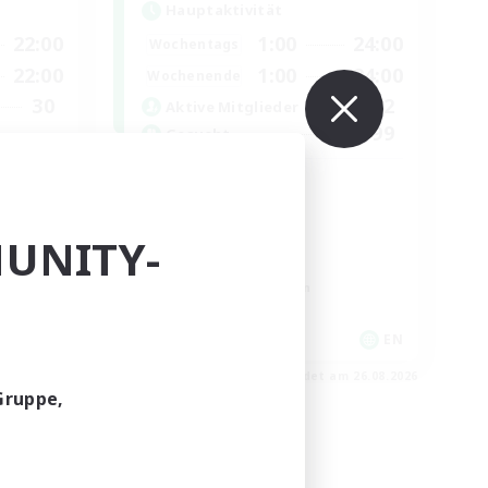
Hauptaktivität
22:00
1:00
24:00
Wochentags
22:00
1:00
24:00
Wochenende
30
22
Aktive Mitglieder
--
99
Gesucht
cafeluta #RO
Neulinge willkommen
UNITY-
Hardcore
Aktive Gruppe
Roleplay-Enthusiasten
EN
EN
m 02.09.2026
Endet am 26.08.2026
Gruppe,