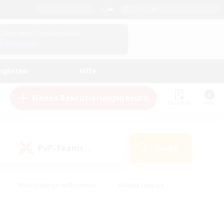
Deutsch
Check deine Charakterdetails
Einloggen
nglisten
Hilfe
Neues Rekrutierungsgesuch
Merkliste
Hilfe
PvP-Teams
Suche
(0)
#Berufstätige willkommen
#Aktive Gruppe
eundlich
#Hardcore
#Hohe Jagd
Hobbys/Interessen
#PvP-Enthusiasten