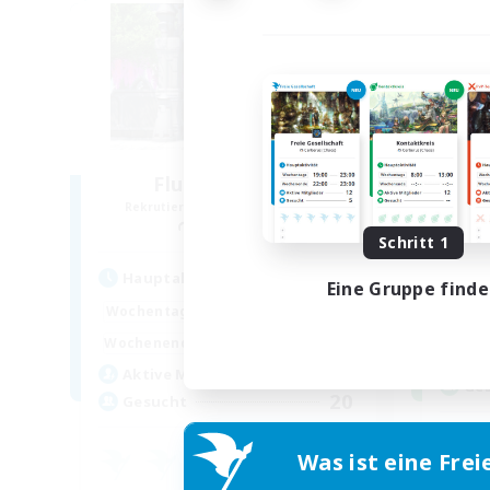
Fluffy Moogles
Rekrutierung für neue Mitglieder
Gr
Raiden [Light]
Schritt 1
Hauptaktivität
Eine Gruppe find
Hau
1:00
24:00
Wochentags
Woch
1:00
24:00
Wochenende
Woch
7
Aktive Mitglieder
Ge
20
Gesucht
Was ist eine Frei
Neu