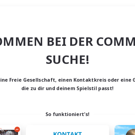
Wochenende
OMMEN BEI DER COMM
e
SUCHE!
eine Freie Gesellschaft, einen Kontaktkreis oder eine 
die zu dir und deinem Spielstil passt!
0 Gesuche
den keine Gesuche ge
So funktioniert's!
t aufgeben! Versuche es mit anderen Suchfil