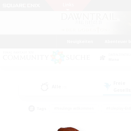
Neuigkeiten
Abenteuer 
DATENZENTR
Mana
Freie
Alle
(0)
Gesell
Tags
#Neulinge willkommen
#Roleplay-Ent
#Mehrsprachig
#Studentenfreundlich
#Screenshot-Enthusiasten
#Har