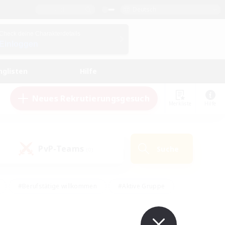
Deutsch
Check deine Charakterdetails
Einloggen
nglisten
Hilfe
Neues Rekrutierungsgesuch
Merkliste
Hilfe
PvP-Teams
Suche
(0)
#Berufstätige willkommen
#Aktive Gruppe
en
#Handwerker/Sammler
#Hohe Jagd
Enthusiasten
#PvP-Enthusiasten