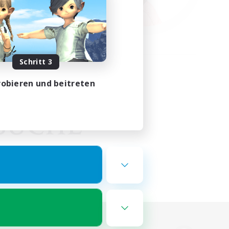
Schritt 3
obieren und beitreten