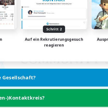
Schritt 2
en
Auf ein Rekrutierungsgesuch
Auspr
reagieren
e Gesellschaft?
ten-)Kontaktkreis?
Version für Mobilgeräte