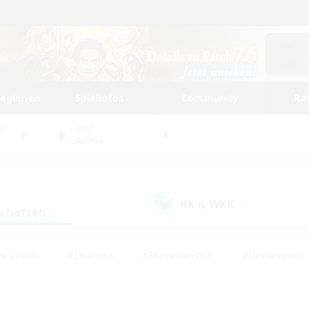
beginnen
Spielinfos
Community
Ra
UM
WELT
Anima
KK & WKK
(0)
schaften
(0)
husiasten
#Zwanglos
#Elternfreundlich
#Spielerevents
#Unterkunft-Enthusiasten
#Glamour-Enthusiasten
#Schatzkart
dcore
#Hochstufige Inhalte
#Hobbys/Interessen
#Lore-