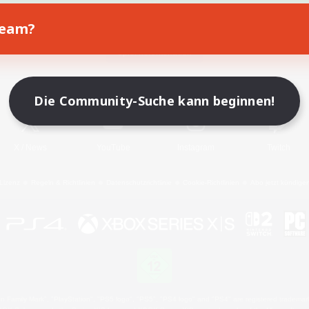
Team?
Spiel herunterladen
Offizielle Informationen
Die Community-Suche kann beginnen!
X
/
News
YouTube
Instagram
Twitch
Lizenz
Regeln & Richtlinien
Datenschutzrichtlinie
Cookie-Richtlinien
Abo jetzt kündige
 Family Mark", "PlayStation", "PS5 logo", "PS5", "PS4 logo" and "PS4" are registered trademark