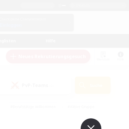
Deutsch
Check deine Charakterdetails
Einloggen
nglisten
Hilfe
Neues Rekrutierungsgesuch
Merkliste
Hilfe
PvP-Teams
Suche
(0)
#Berufstätige willkommen
#Aktive Gruppe
#Schatzkarten
#Screenshot-Enthusiasten
Interessen
#PvP-Enthusiasten