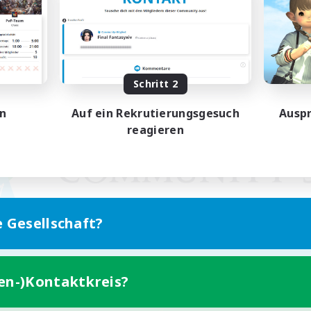
Schritt 2
en
Auf ein Rekrutierungsgesuch
Auspr
reagieren
e Gesellschaft?
ten-)Kontaktkreis?
Version für Mobilgeräte