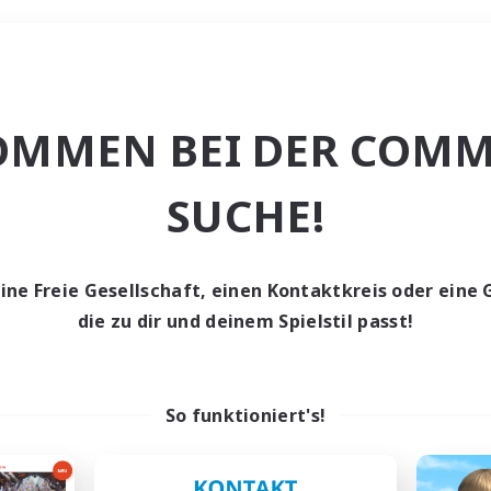
Wochenende
OMMEN BEI DER COMM
che
SUCHE!
eine Freie Gesellschaft, einen Kontaktkreis oder eine 
die zu dir und deinem Spielstil passt!
0 Gesuche
den keine Gesuche ge
So funktioniert's!
t aufgeben! Versuche es mit anderen Suchfil