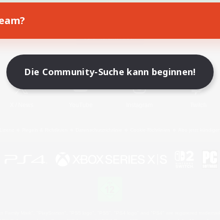
Team?
Spiel herunterladen
Offizielle Informationen
Die Community-Suche kann beginnen!
X
/
News
YouTube
Instagram
Twitch
Lizenz
Regeln & Richtlinien
Datenschutzrichtlinie
Cookie-Richtlinien
Abo jetzt kündige
 Family Mark", "PlayStation", "PS5 logo", "PS5", "PS4 logo" and "PS4" are registered trademark