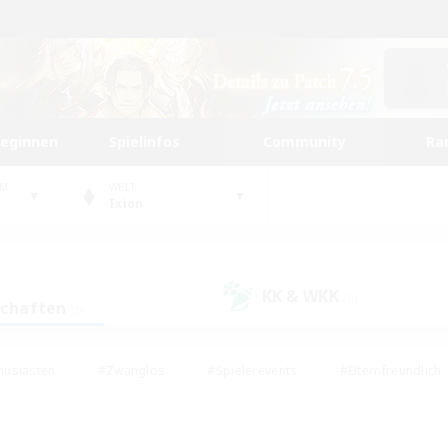
beginnen
Spielinfos
Community
Ra
UM
WELT
Ixion
KK & WKK
(0)
schaften
(0)
husiasten
#Zwanglos
#Spielerevents
#Elternfreundlich
#Unterkunft-Enthusiasten
#Studentenfreundlich
#Hardcore
gd
#Handwerker/Sammler
#Lore-Enthusiasten
#Hobbys/