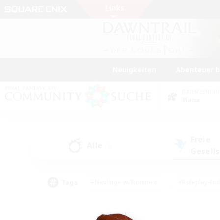
Neuigkeiten
Abenteuer 
DATENZENTR
Mana
Freie
Alle
(0)
Gesell
Tags
#Neulinge willkommen
#Roleplay-Ent
#Mehrsprachig
#Glamour-Enthusiasten
#Hochstufige Inhalte
#Hohe Ja