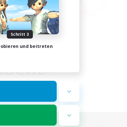
Schritt 3
obieren und beitreten